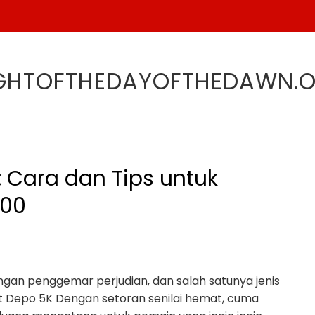
GHTOFTHEDAYOFTHEDAWN.
 Cara dan Tips untuk
000
angan penggemar perjudian, dan salah satunya jenis
t Depo 5K Dengan setoran senilai hemat, cuma