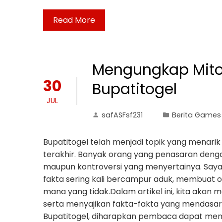
Read More
Mengungkap Mito
30
Bupatitogel
JUL
safASFsf231
Berita Games
Bupatitogel telah menjadi topik yang menar
terakhir. Banyak orang yang penasaran dengan
maupun kontroversi yang menyertainya. Sayan
fakta sering kali bercampur aduk, membuat
mana yang tidak.Dalam artikel ini, kita akan
serta menyajikan fakta-fakta yang mendasa
Bupatitogel, diharapkan pembaca dapat memili