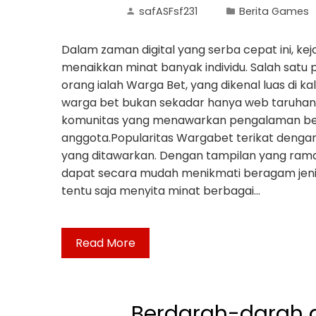
safASFsf231
Berita Games
Dalam zaman digital yang serba cepat ini, ke
menaikkan minat banyak individu. Salah satu
orang ialah Warga Bet, yang dikenal luas di
warga bet bukan sekadar hanya web taruhan
komunitas yang menawarkan pengalaman berj
anggota.Popularitas Wargabet terikat denga
yang ditawarkan. Dengan tampilan yang rama
dapat secara mudah menikmati beragam jenis 
tentu saja menyita minat berbagai…
Read More
Berdarah-darah d