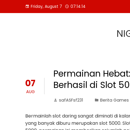
Skip
Friday, August 7
07:14:15
to
content
NI
Permainan Hebat:
07
Berhasil di Slot 5
AUG
safASFsf231
Berita Games
Bermainlah slot daring sangat diminati di kal
yang banyak diburu merupakan slot 5000. Slo