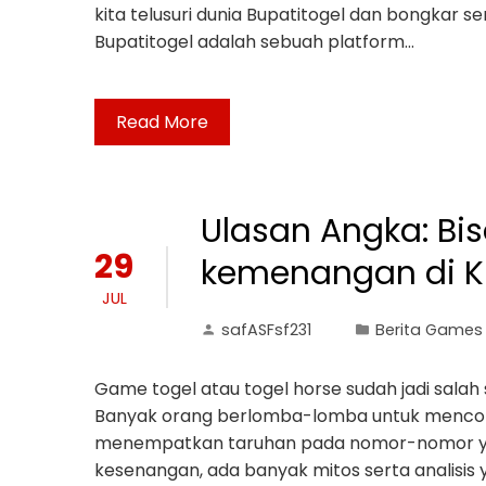
kita telusuri dunia Bupatitogel dan bongkar 
Bupatitogel adalah sebuah platform…
Read More
Ulasan Angka: B
29
kemenangan di K
JUL
safASFsf231
Berita Games
Game togel atau togel horse sudah jadi salah s
Banyak orang berlomba-lomba untuk mencob
menempatkan taruhan pada nomor-nomor yang 
kesenangan, ada banyak mitos serta analisis