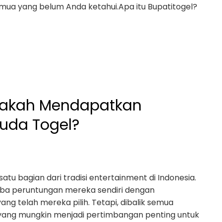
semua yang belum Anda ketahui.Apa itu Bupatitogel?
isakah Mendapatkan
uda Togel?
atu bagian dari tradisi entertainment di Indonesia.
a peruntungan mereka sendiri dengan
telah mereka pilih. Tetapi, dibalik semua
 yang mungkin menjadi pertimbangan penting untuk