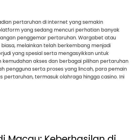
jadian pertaruhan di internet yang semakin
 platform yang sedang mencuri perhatian banyak
 kalangan penggemar pertaruhan. Wargabet atau
 biasa, melainkan telah berkembang menjadi
udi yang spesial serta mengasyikkan untuk
n kemudahan akses dan berbagai pilihan pertaruhan
h pengguna serta proses yang lincah, para pemain
pertaruhan, termasuk olahraga hingga casino. Ini
i Macau: Keberhasilan di