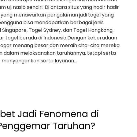
uji nasib sendiri. Di antara situs yang hadir hadir
D, yang menawarkan pengalaman judi togel yang
pengguna bisa mendapatkan berbagai jenis
 Singapore, Togel Sydney, dan Togel Hongkong,
r togel berada di Indonesia.Dengan keberadaan
gar menang besar dan meraih cita-cita mereka.
n dalam melaksanakan taruhannya, tetapi serta
enyengankan serta layanan…
bet Jadi Fenomena di
 Penggemar Taruhan?