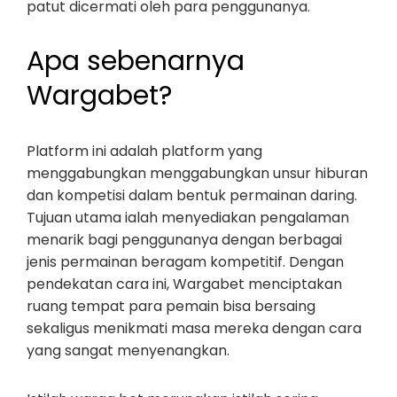
patut dicermati oleh para penggunanya.
Apa sebenarnya
Wargabet?
Platform ini adalah platform yang
menggabungkan menggabungkan unsur hiburan
dan kompetisi dalam bentuk permainan daring.
Tujuan utama ialah menyediakan pengalaman
menarik bagi penggunanya dengan berbagai
jenis permainan beragam kompetitif. Dengan
pendekatan cara ini, Wargabet menciptakan
ruang tempat para pemain bisa bersaing
sekaligus menikmati masa mereka dengan cara
yang sangat menyenangkan.