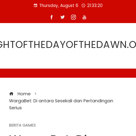
Skip
Thursday, August 6
21:33:21
to
content
GHTOFTHEDAYOFTHEDAWN.
Home
WargaBet: Di antara Sesekali dan Pertandingan
Serius
BERITA GAMES