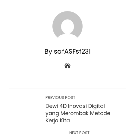
By safASFsf231
PREVIOUS POST
Dewi 4D Inovasi Digital
yang Merombak Metode
Kerja Kita
NEXT POST