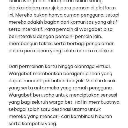
Istilah warga bet merupakan istilah sering
dipakai dalam merujuk para pemain di platform
ini. Mereka bukan hanya cuman pengguna, tetapi
mereka adalah bagian dari komunitas yang aktif
serta interaktif. Para pemain di Wargabet bisa
berinteraksi dengan pemain-pemain lain,
membangun taktik, serta berbagi pengalaman
dalam permainan yang telah mereka mainkan.
Dari permainan kartu hingga olahraga virtual,
Wargabet memberikan beragam pilihan yang
dapat menarik perhatian banyak. Melalui desain
yang serta antarmuka yang ramah pengguna,
Wargabet berusaha untuk menciptakan sensasi
yang bagi seluruh warga bet. Hal ini membuatnya
sebagai salah satu destinasi utama untuk
mereka yang mencari-cari kombinasi hiburan
serta kompetisi yang.