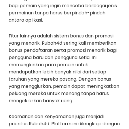
bagi pemain yang ingin mencoba berbagai jenis
permainan tanpa harus berpindah-pindah
antara aplikasi.
Fitur lainnya adalah sistem bonus dan promosi
yang menarik. Rubah4d sering kali memberikan
bonus pendaftaran serta promosi menarik bagi
pengguna baru dan pengguna setia. Ini
memungkinkan para pemain untuk
mendapatkan lebih banyak nilai dari setiap
taruhan yang mereka pasang. Dengan bonus
yang menggiurkan, pemain dapat meningkatkan
peluang mereka untuk menang tanpa harus
mengeluarkan banyak uang.
Keamanan dan kenyamanan juga menjadi
prioritas Rubah4d. Platform ini dilengkapi dengan