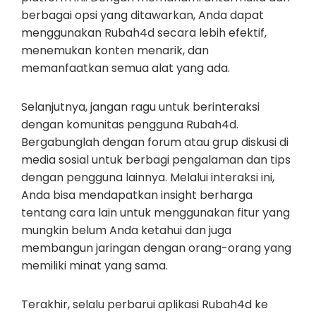
berbagai opsi yang ditawarkan, Anda dapat
menggunakan Rubah4d secara lebih efektif,
menemukan konten menarik, dan
memanfaatkan semua alat yang ada.
Selanjutnya, jangan ragu untuk berinteraksi
dengan komunitas pengguna Rubah4d.
Bergabunglah dengan forum atau grup diskusi di
media sosial untuk berbagi pengalaman dan tips
dengan pengguna lainnya. Melalui interaksi ini,
Anda bisa mendapatkan insight berharga
tentang cara lain untuk menggunakan fitur yang
mungkin belum Anda ketahui dan juga
membangun jaringan dengan orang-orang yang
memiliki minat yang sama.
Terakhir, selalu perbarui aplikasi Rubah4d ke