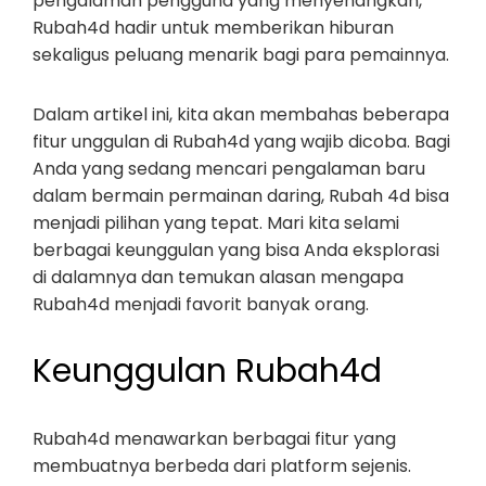
pengalaman pengguna yang menyenangkan,
Rubah4d hadir untuk memberikan hiburan
sekaligus peluang menarik bagi para pemainnya.
Dalam artikel ini, kita akan membahas beberapa
fitur unggulan di Rubah4d yang wajib dicoba. Bagi
Anda yang sedang mencari pengalaman baru
dalam bermain permainan daring, Rubah 4d bisa
menjadi pilihan yang tepat. Mari kita selami
berbagai keunggulan yang bisa Anda eksplorasi
di dalamnya dan temukan alasan mengapa
Rubah4d menjadi favorit banyak orang.
Keunggulan Rubah4d
Rubah4d menawarkan berbagai fitur yang
membuatnya berbeda dari platform sejenis.