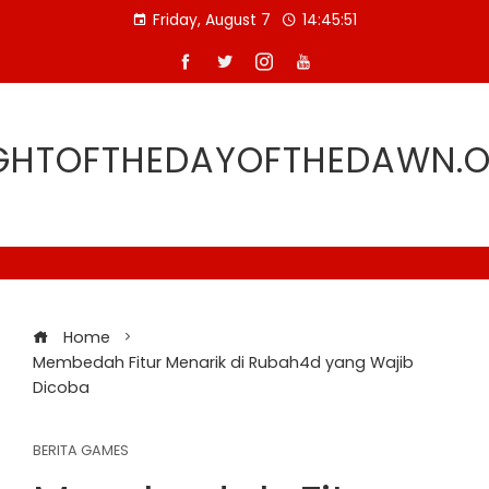
Skip
Friday, August 7
14:45:52
to
content
GHTOFTHEDAYOFTHEDAWN.
Home
Membedah Fitur Menarik di Rubah4d yang Wajib
Dicoba
BERITA GAMES