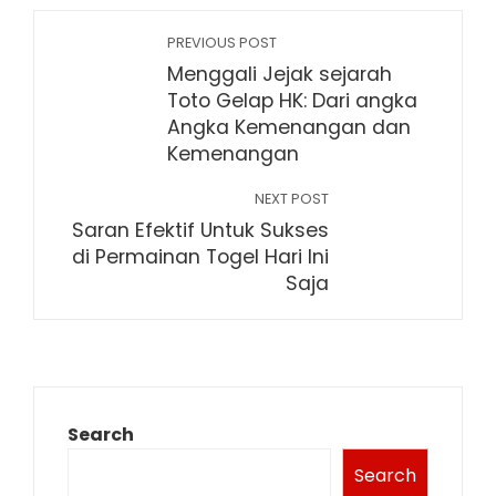
PREVIOUS POST
Menggali Jejak sejarah
Toto Gelap HK: Dari angka
Angka Kemenangan dan
Kemenangan
NEXT POST
Saran Efektif Untuk Sukses
di Permainan Togel Hari Ini
Saja
Search
Search