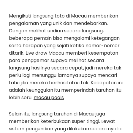
Mengikuti langsung toto di Macau memberikan
pengalaman yang unik dan mendebarkan.
Dengan melihat undian secara langsung,
beberapa pemain bisa mengalami ketegangan
serta harapan yang sejati ketika nomor-nomor
ditarik. Live draw Macau memberi kesempatan
para penggemar supaya melihat secara
langsung hasilnya secara cepat, jadi mereka tak
perlu lagi menunggu lamanya supaya mencari
tahu jika mereka berhasil atau tak. Kecepatan ini
adalah keunggulan itu memperindah taruhan itu
lebih seru.
macau pools
Selain itu, langsung taruhan di Macau juga
memberikan keterbukaan super tinggi. Lewat
sistem pengundian yang dilakukan secara nyata