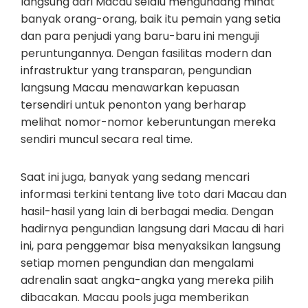
langsung dari Macau selalu mengundang minat
banyak orang-orang, baik itu pemain yang setia
dan para penjudi yang baru-baru ini menguji
peruntungannya. Dengan fasilitas modern dan
infrastruktur yang transparan, pengundian
langsung Macau menawarkan kepuasan
tersendiri untuk penonton yang berharap
melihat nomor-nomor keberuntungan mereka
sendiri muncul secara real time.
Saat ini juga, banyak yang sedang mencari
informasi terkini tentang live toto dari Macau dan
hasil-hasil yang lain di berbagai media. Dengan
hadirnya pengundian langsung dari Macau di hari
ini, para penggemar bisa menyaksikan langsung
setiap momen pengundian dan mengalami
adrenalin saat angka-angka yang mereka pilih
dibacakan. Macau pools juga memberikan