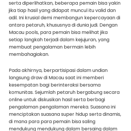
serta diperlihatkan, beberapa pemain bisa yakin
jika tiap hasil yang didapat muncul itu valid dan
adil. Ini krusial demi membangun kepercayaan di
antara petaruh, khususnya di dunia judi. Dengan
Macau pools, para pemain bisa melihat jika
setiap langkah terjadi dalam kejujuran, yang
membuat pengalaman bermain lebih
membahagiakan.
Pada akhirnya, berpartisipasi dalam undian
langsung draw di Macau saat ini memberi
kesempatan bagi berinteraksi bersama
komunitas. Sejumlah petaruh bergabung secara
online untuk diskusikan hasil serta berbagi
pengalaman pengalaman mereka. Suasana ini
menciptakan suasana super hidup serta dinamis,
di mana para para pemain bisa saling
mendukung mendukung dalam bersaing dalam