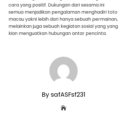
cara yang positif. Dukungan dari sesama ini
semua menjadikan pengalaman menghadiri toto
macau yakni lebih dari hanya sebuah permainan,
melainkan juga sebuah kegiatan sosial yang yang
kian menguatkan hubungan antar pencinta.
By safASFsf231