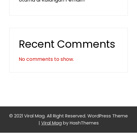
Recent Comments
No comments to show.
© 2021 Viral Mag. All Right Reserved.
WordPress Theme
|
Viral Mag
by HashThemes