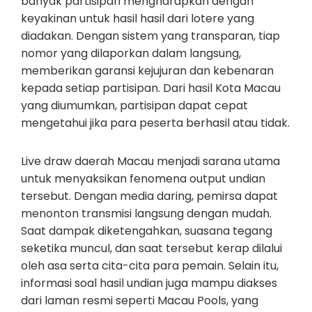
banyak partisipan mengharapkan dengan
keyakinan untuk hasil hasil dari lotere yang
diadakan. Dengan sistem yang transparan, tiap
nomor yang dilaporkan dalam langsung,
memberikan garansi kejujuran dan kebenaran
kepada setiap partisipan. Dari hasil Kota Macau
yang diumumkan, partisipan dapat cepat
mengetahui jika para peserta berhasil atau tidak.
Live draw daerah Macau menjadi sarana utama
untuk menyaksikan fenomena output undian
tersebut. Dengan media daring, pemirsa dapat
menonton transmisi langsung dengan mudah.
Saat dampak diketengahkan, suasana tegang
seketika muncul, dan saat tersebut kerap dilalui
oleh asa serta cita-cita para pemain. Selain itu,
informasi soal hasil undian juga mampu diakses
dari laman resmi seperti Macau Pools, yang