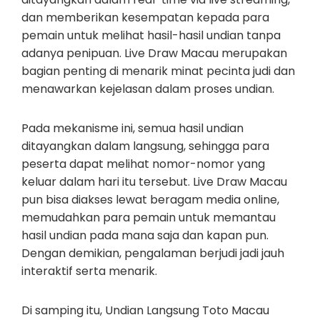
dan memberikan kesempatan kepada para
pemain untuk melihat hasil-hasil undian tanpa
adanya penipuan. Live Draw Macau merupakan
bagian penting di menarik minat pecinta judi dan
menawarkan kejelasan dalam proses undian.
Pada mekanisme ini, semua hasil undian
ditayangkan dalam langsung, sehingga para
peserta dapat melihat nomor-nomor yang
keluar dalam hari itu tersebut. Live Draw Macau
pun bisa diakses lewat beragam media online,
memudahkan para pemain untuk memantau
hasil undian pada mana saja dan kapan pun.
Dengan demikian, pengalaman berjudi jadi jauh
interaktif serta menarik.
Di samping itu, Undian Langsung Toto Macau