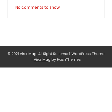
No comments to show.
© 2021 Viral Mag. All Right Reserved.
WordPress Theme
|
Viral Mag
by HashThemes