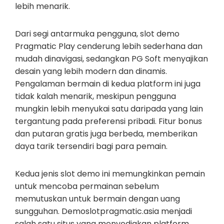
lebih menarik.
Dari segi antarmuka pengguna, slot demo
Pragmatic Play cenderung lebih sederhana dan
mudah dinavigasi, sedangkan PG Soft menyajikan
desain yang lebih modern dan dinamis.
Pengalaman bermain di kedua platform ini juga
tidak kalah menarik, meskipun pengguna
mungkin lebih menyukai satu daripada yang lain
tergantung pada preferensi pribadi. Fitur bonus
dan putaran gratis juga berbeda, memberikan
daya tarik tersendiri bagi para pemain.
Kedua jenis slot demo ini memungkinkan pemain
untuk mencoba permainan sebelum
memutuskan untuk bermain dengan uang
sungguhan. Demoslotpragmatic.asia menjadi
salah satu situs yang menyediakan platform