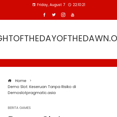
Skip
Friday, August 7
22:10:22
to
content
GHTOFTHEDAYOFTHEDAWN.
Home
Demo Slot: Keseruan Tanpa Risiko di
Demoslotpragmatic.asia
BERITA GAMES