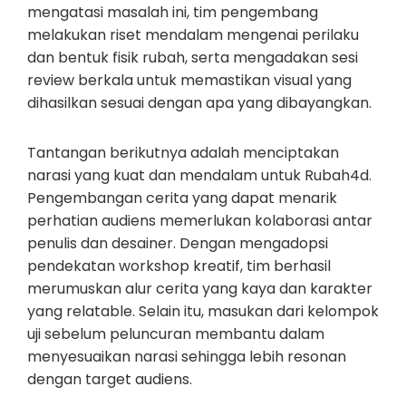
mengatasi masalah ini, tim pengembang
melakukan riset mendalam mengenai perilaku
dan bentuk fisik rubah, serta mengadakan sesi
review berkala untuk memastikan visual yang
dihasilkan sesuai dengan apa yang dibayangkan.
Tantangan berikutnya adalah menciptakan
narasi yang kuat dan mendalam untuk Rubah4d.
Pengembangan cerita yang dapat menarik
perhatian audiens memerlukan kolaborasi antar
penulis dan desainer. Dengan mengadopsi
pendekatan workshop kreatif, tim berhasil
merumuskan alur cerita yang kaya dan karakter
yang relatable. Selain itu, masukan dari kelompok
uji sebelum peluncuran membantu dalam
menyesuaikan narasi sehingga lebih resonan
dengan target audiens.