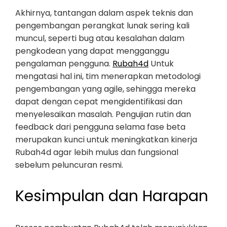
Akhirnya, tantangan dalam aspek teknis dan
pengembangan perangkat lunak sering kali
muncul, seperti bug atau kesalahan dalam
pengkodean yang dapat mengganggu
pengalaman pengguna.
Rubah4d
Untuk
mengatasi hal ini, tim menerapkan metodologi
pengembangan yang agile, sehingga mereka
dapat dengan cepat mengidentifikasi dan
menyelesaikan masalah. Pengujian rutin dan
feedback dari pengguna selama fase beta
merupakan kunci untuk meningkatkan kinerja
Rubah4d agar lebih mulus dan fungsional
sebelum peluncuran resmi.
Kesimpulan dan Harapan