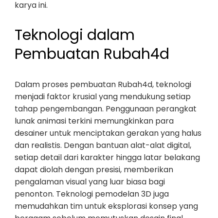
karya ini.
Teknologi dalam
Pembuatan Rubah4d
Dalam proses pembuatan Rubah4d, teknologi
menjadi faktor krusial yang mendukung setiap
tahap pengembangan. Penggunaan perangkat
lunak animasi terkini memungkinkan para
desainer untuk menciptakan gerakan yang halus
dan realistis. Dengan bantuan alat-alat digital,
setiap detail dari karakter hingga latar belakang
dapat diolah dengan presisi, memberikan
pengalaman visual yang luar biasa bagi
penonton. Teknologi pemodelan 3D juga
memudahkan tim untuk eksplorasi konsep yang