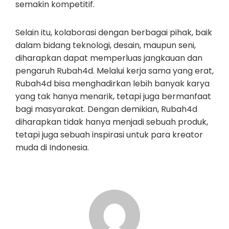
semakin kompetitif.
Selain itu, kolaborasi dengan berbagai pihak, baik
dalam bidang teknologi, desain, maupun seni,
diharapkan dapat memperluas jangkauan dan
pengaruh Rubah4d. Melalui kerja sama yang erat,
Rubah4d bisa menghadirkan lebih banyak karya
yang tak hanya menarik, tetapi juga bermanfaat
bagi masyarakat. Dengan demikian, Rubah4d
diharapkan tidak hanya menjadi sebuah produk,
tetapi juga sebuah inspirasi untuk para kreator
muda di Indonesia.