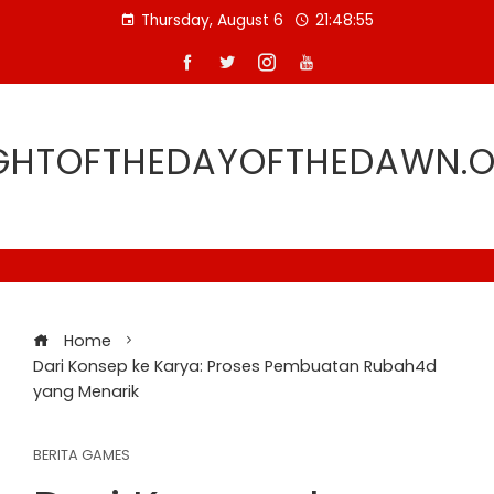
Skip
Thursday, August 6
21:48:56
to
content
GHTOFTHEDAYOFTHEDAWN.
Home
Dari Konsep ke Karya: Proses Pembuatan Rubah4d
yang Menarik
BERITA GAMES