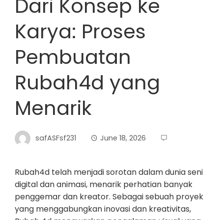
Dari Konsep ke
Karya: Proses
Pembuatan
Rubah4d yang
Menarik
safASFsf231
June 18, 2026
Rubah4d telah menjadi sorotan dalam dunia seni
digital dan animasi, menarik perhatian banyak
penggemar dan kreator. Sebagai sebuah proyek
yang menggabungkan inovasi dan kreativitas,