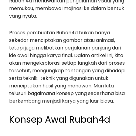
Rubah 4d menawarkan pengalaman visual yang
memukau, membawa imajinasi ke dalam bentuk
yang nyata.
Proses pembuatan Rubah4d bukan hanya
sekedar menciptakan gambar atau animasi,
tetapi juga melibatkan perjalanan panjang dari
ide awal hingga karya final. Dalam artikel ini, kita
akan mengeksplorasi setiap langkah dari proses
tersebut, mengungkap tantangan yang dihadapi
serta teknik-teknik yang digunakan untuk
menciptakan hasil yang menawan. Mari kita
telusuri bagaimana konsep yang sederhana bisa
berkembang menjadi karya yang luar biasa.
Konsep Awal Rubah4d