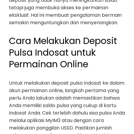
deposit yang tidak hanya meningkatkan saldo
tetapi juga membuka akses ke permainan
eksklusif. Hal ini membuat pengalaman bermain
semakin menguntungkan dan menyenangkan.
Cara Melakukan Deposit
Pulsa Indosat untuk
Permainan Online
Untuk melakukan deposit pulsa Indosat ke dalam
akun permainan online, langkah pertama yang
perlu Anda lakukan adalah memastikan bahwa
Anda memiliki saldo pulsa yang cukup di kartu
Indosat Anda. Cek terlebih dahulu sisa pulsa Anda
melalui aplikasi MyIM3 atau dengan cara
melakukan panggilan USSD. Pastikan jumlah