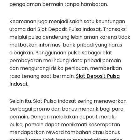
pengalaman bermain tanpa hambatan.
Keamanan juga menjadi salah satu keuntungan
utama dari Slot Deposit Pulsa Indosat. Transaksi
melalui pulsa cenderung lebih aman karena tidak
melibatkan informasi bank pribadi yang harus
dibagikan. Penggunaan pulsa sebagai alat
pembayaran melindungi data pribadi pemain
dan mengurangi risiko penipuan, memberikan
rasa tenang saat bermain.
Slot Deposit Pulsa
Indosat
Selain itu, Slot Pulsa Indosat sering menawarkan
berbagai promo dan bonus menarik bagi para
pemain. Dengan melakukan deposit melalui
pulsa, pemain dapat menikmati kesempatan
mendapatkan reward tambahan atau bonus