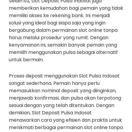
Selain itu, Slot Deposit Pulsa Indosat juga
memberikan kemudahan bagi pemain yang tidak
memiliki akses ke rekening bank. Ini menjadi
solusi yang ideal bagi siapa saja yang ingin
bergabung dalam permainan slot online tanpa
harus melalui prosedur yang rumit. Dengan
kenyamanan ini, semakin banyak pemain yang
memilih menggunakan pulsa sebagai alternatif
untuk bermain.
Proses deposit menggunakan Slot Pulsa Indosat
sangat sederhana. Pemain hanya perlu
memasukkan nominal deposit yang diinginkan,
menjawab konfirmasi, dan pulsa akan terpotong
sesuai dengan yang telah ditentukan. Dengan
demikian, Slot Deposit Pulsa Indosat
menawarkan cara yang efisien dan praktis untuk
menikmati berbagai permainan slot online tanpa