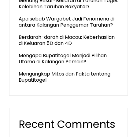
Menang Besar-Besaran di Taruhan Togel:
Kelebihan Taruhan Rakyat4D
Apa sebab Wargabet Jadi Fenomena di
antara Kalangan Penggemar Taruhan?
Berdarah-darah di Macau: Keberhasilan
di Keluaran 5D dan 4D
Mengapa Bupatitogel Menjadi Pilihan
Utama di Kalangan Pemain?
Mengungkap Mitos dan Fakta tentang
Bupatitogel
Recent Comments