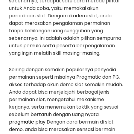
sebenarnya, terdapat satu cara metode pintar
untuk Anda coba, yaitu memakai akun
percobaan slot. Dengan akademi slot, anda
dapat merasakan pengalaman permainan
tanpa kehilangan uang sungguhan yang
sebenarnya. Ini adalah adalah pilihan sempurna
untuk pemula serta peserta berpengalaman
yang ingin melatih skill masing-masing.
Seiring dengan semakin populernya penyedia
permainan seperti misalnya Pragmatic dan PG,
akses terhadap akun demo slot semakin mudah.
Anda dapat bisa menjelajahi berbagai jenis
permainan slot, mengetahui mekanisme
kerjanya, serta menemukan taktik yang sesuai
sebelum bertaruh dengan uang nyata.
pragmatic play
Dengan cara bermain di slot
demo, anda bisa merasakan sensasi bermain