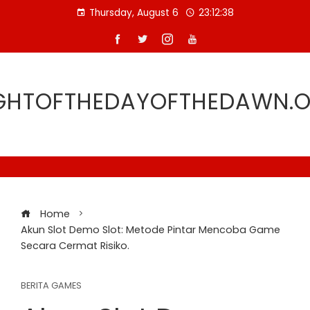
Skip
Thursday, August 6
23:12:39
to
content
GHTOFTHEDAYOFTHEDAWN.
Home
Akun Slot Demo Slot: Metode Pintar Mencoba Game
Secara Cermat Risiko.
BERITA GAMES