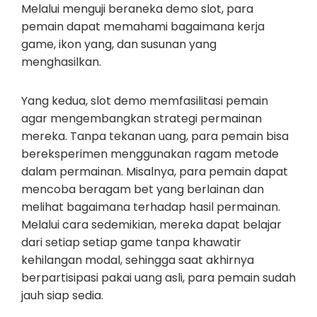
Melalui menguji beraneka demo slot, para
pemain dapat memahami bagaimana kerja
game, ikon yang, dan susunan yang
menghasilkan.
Yang kedua, slot demo memfasilitasi pemain
agar mengembangkan strategi permainan
mereka. Tanpa tekanan uang, para pemain bisa
bereksperimen menggunakan ragam metode
dalam permainan. Misalnya, para pemain dapat
mencoba beragam bet yang berlainan dan
melihat bagaimana terhadap hasil permainan.
Melalui cara sedemikian, mereka dapat belajar
dari setiap setiap game tanpa khawatir
kehilangan modal, sehingga saat akhirnya
berpartisipasi pakai uang asli, para pemain sudah
jauh siap sedia.