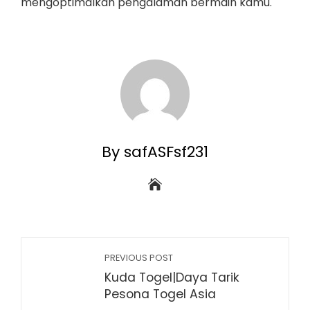
mengoptimalkan pengalaman bermain kamu.
By safASFsf231
PREVIOUS POST
Kuda Togel|Daya Tarik
Pesona Togel Asia