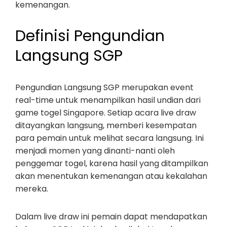
kemenangan.
Definisi Pengundian
Langsung SGP
Pengundian Langsung SGP merupakan event
real-time untuk menampilkan hasil undian dari
game togel Singapore. Setiap acara live draw
ditayangkan langsung, memberi kesempatan
para pemain untuk melihat secara langsung. Ini
menjadi momen yang dinanti-nanti oleh
penggemar togel, karena hasil yang ditampilkan
akan menentukan kemenangan atau kekalahan
mereka.
Dalam live draw ini pemain dapat mendapatkan