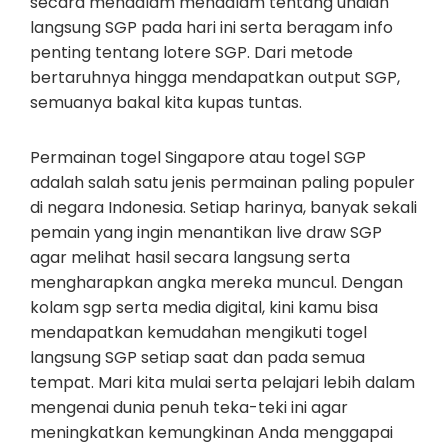
secara mendalam mendalam tentang undian
langsung SGP pada hari ini serta beragam info
penting tentang lotere SGP. Dari metode
bertaruhnya hingga mendapatkan output SGP,
semuanya bakal kita kupas tuntas.
Permainan togel Singapore atau togel SGP
adalah salah satu jenis permainan paling populer
di negara Indonesia. Setiap harinya, banyak sekali
pemain yang ingin menantikan live draw SGP
agar melihat hasil secara langsung serta
mengharapkan angka mereka muncul. Dengan
kolam sgp serta media digital, kini kamu bisa
mendapatkan kemudahan mengikuti togel
langsung SGP setiap saat dan pada semua
tempat. Mari kita mulai serta pelajari lebih dalam
mengenai dunia penuh teka-teki ini agar
meningkatkan kemungkinan Anda menggapai