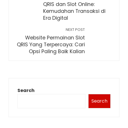
QRIS dan Slot Online:
Kemudahan Transaksi di
Era Digital
NEXT POST
Website Permainan Slot
QRIS Yang Terpercaya: Cari
Opsi Paling Baik Kalian
Search
Search