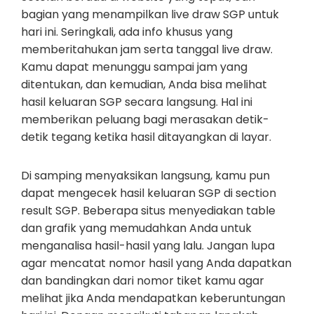
bagian yang menampilkan live draw SGP untuk
hari ini. Seringkali, ada info khusus yang
memberitahukan jam serta tanggal live draw.
Kamu dapat menunggu sampai jam yang
ditentukan, dan kemudian, Anda bisa melihat
hasil keluaran SGP secara langsung. Hal ini
memberikan peluang bagi merasakan detik-
detik tegang ketika hasil ditayangkan di layar.
Di samping menyaksikan langsung, kamu pun
dapat mengecek hasil keluaran SGP di section
result SGP. Beberapa situs menyediakan table
dan grafik yang memudahkan Anda untuk
menganalisa hasil-hasil yang lalu. Jangan lupa
agar mencatat nomor hasil yang Anda dapatkan
dan bandingkan dari nomor tiket kamu agar
melihat jika Anda mendapatkan keberuntungan