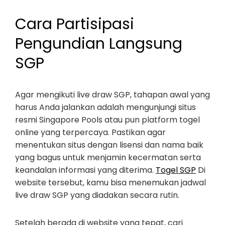
Cara Partisipasi
Pengundian Langsung
SGP
Agar mengikuti live draw SGP, tahapan awal yang
harus Anda jalankan adalah mengunjungi situs
resmi Singapore Pools atau pun platform togel
online yang terpercaya. Pastikan agar
menentukan situs dengan lisensi dan nama baik
yang bagus untuk menjamin kecermatan serta
keandalan informasi yang diterima.
Togel SGP
Di
website tersebut, kamu bisa menemukan jadwal
live draw SGP yang diadakan secara rutin.
Setelah berada di website yang tepat, cari