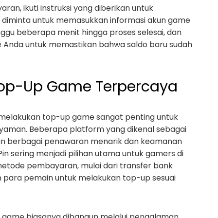
n, ikuti instruksi yang diberikan untuk
n diminta untuk memasukkan informasi akun game
ggu beberapa menit hingga proses selesai, dan
 Anda untuk memastikan bahwa saldo baru sudah
Top-Up Game Terpercaya
 melakukan top-up game sangat penting untuk
man. Beberapa platform yang dikenal sebagai
gan berbagai penawaran menarik dan keamanan
in sering menjadi pilihan utama untuk gamers di
etode pembayaran, mulai dari transfer bank
 para pemain untuk melakukan top-up sesuai
 game biasanya dibangun melalui pengalaman