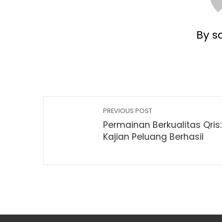
By s
PREVIOUS POST
Permainan Berkualitas Qris:
Kajian Peluang Berhasil