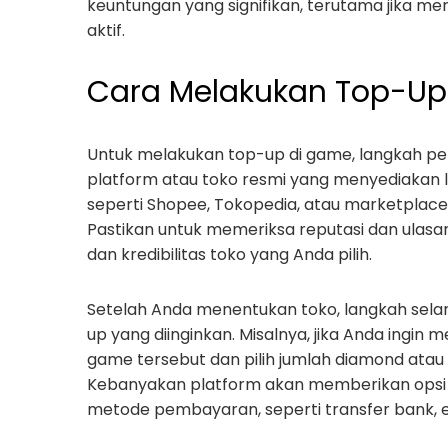
keuntungan yang signifikan, terutama jika m
aktif.
Cara Melakukan Top-Up
Untuk melakukan top-up di game, langkah pe
platform atau toko resmi yang menyediakan 
seperti Shopee, Tokopedia, atau marketplace
Pastikan untuk memeriksa reputasi dan ulas
dan kredibilitas toko yang Anda pilih.
Setelah Anda menentukan toko, langkah selan
up yang diinginkan. Misalnya, jika Anda ingin 
game tersebut dan pilih jumlah diamond atau
Kebanyakan platform akan memberikan opsi
metode pembayaran, seperti transfer bank, e-