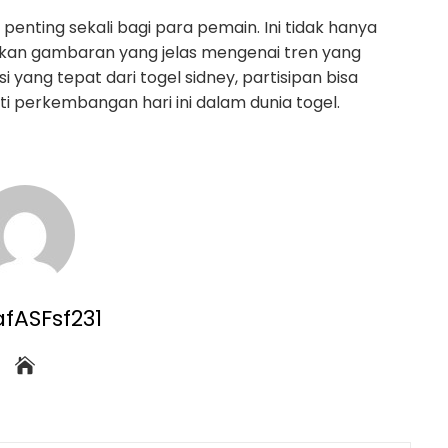
 penting sekali bagi para pemain. Ini tidak hanya
ikan gambaran yang jelas mengenai tren yang
yang tepat dari togel sidney, partisipan bisa
i perkembangan hari ini dalam dunia togel.
afASFsf231