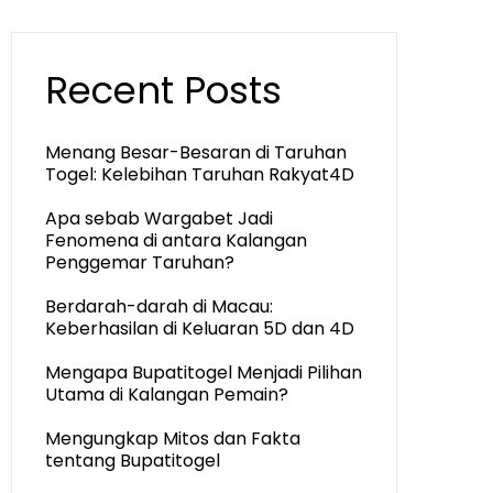
Recent Posts
Menang Besar-Besaran di Taruhan
Togel: Kelebihan Taruhan Rakyat4D
Apa sebab Wargabet Jadi
Fenomena di antara Kalangan
Penggemar Taruhan?
Berdarah-darah di Macau:
Keberhasilan di Keluaran 5D dan 4D
Mengapa Bupatitogel Menjadi Pilihan
Utama di Kalangan Pemain?
Mengungkap Mitos dan Fakta
tentang Bupatitogel