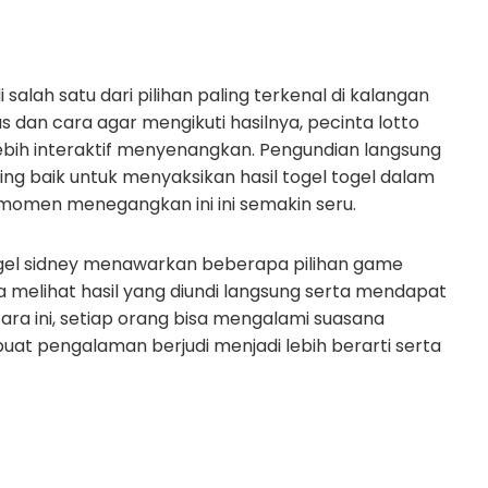
i salah satu dari pilihan paling terkenal di kalangan
 dan cara agar mengikuti hasilnya, pecinta lotto
bih interaktif menyenangkan. Pengundian langsung
ng baik untuk menyaksikan hasil togel togel dalam
momen menegangkan ini ini semakin seru.
ogel sidney menawarkan beberapa pilihan game
sa melihat hasil yang diundi langsung serta mendapat
 cara ini, setiap orang bisa mengalami suasana
buat pengalaman berjudi menjadi lebih berarti serta