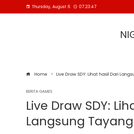
Skip
Thursday, August 6
07:23:47
to
content
NI
Home
Live Draw SDY: Lihat hasil Dari Lan
BERITA GAMES
Live Draw SDY: Liha
Langsung Tayang