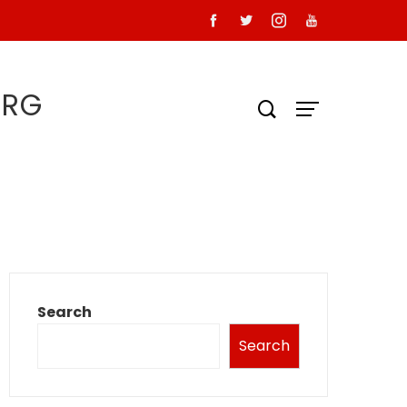
ORG
Search
Search