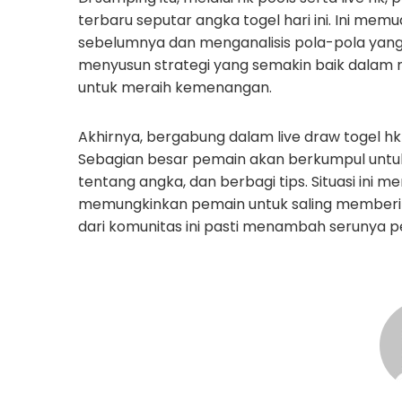
terbaru seputar angka togel hari ini. Ini me
sebelumnya dan menganalisis pola-pola yang
menyusun strategi yang semakin baik dalam
untuk meraih kemenangan.
Akhirnya, bergabung dalam live draw togel 
Sebagian besar pemain akan berkumpul untuk 
tentang angka, dan berbagi tips. Situasi ini 
memungkinkan pemain untuk saling memberi 
dari komunitas ini pasti menambah serunya 