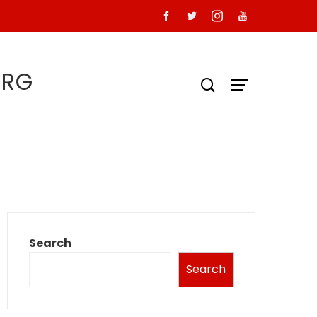
ORG
Search
Search