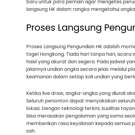
baru untuk para pemain agar mengetes perun
langsung HK dalam rangka mengetahui angka-
Proses Langsung Pengu
Proses Langsung Pengundian HK adalah mome
togel Hongkong. Tiada hari tanpa hari, acara
hasil yang akurat dan segera. Pada jadwal y
jalannya undian angka secara jelas melalui pla
keamanan dalam setiap kali undian yang berl
Ketika live draw, angka-angka yang diundi a
Seluruh penonton dapat menyaksikan seluruh p
lokasi. Dengan teknologi terkini, kualitas ta
bisa merasakan pengalaman yang sama seolah 
memberikan rasa keyakinan kepada semua pem
sah.