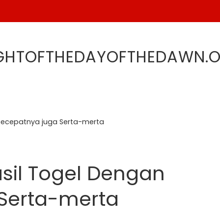
GHTOFTHEDAYOFTHEDAWN.
n Secepatnya juga Serta-merta
asil Togel Dengan
Serta-merta