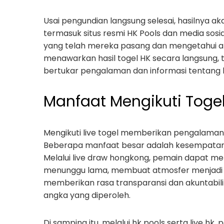
Usai pengundian langsung selesai, hasilnya ak
termasuk situs resmi HK Pools dan media sos
yang telah mereka pasang dan mengetahui ap
menawarkan hasil togel HK secara langsung, 
bertukar pengalaman dan informasi tentang ha
Manfaat Mengikuti Toge
Mengikuti live togel memberikan pengalama
Beberapa manfaat besar adalah kesempatan u
Melalui live draw hongkong, pemain dapat me
menunggu lama, membuat atmosfer menjadi se
memberikan rasa transparansi dan akuntabili
angka yang diperoleh.
Di samping itu, melalui hk pools serta live h