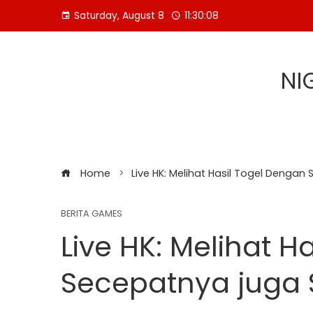
Skip
Saturday, August 8
11:30:09
to
content
NI
Home
Live HK: Melihat Hasil Togel Denga
BERITA GAMES
Live HK: Melihat H
Secepatnya juga 