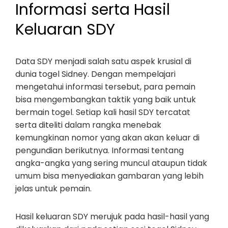
Informasi serta Hasil
Keluaran SDY
Data SDY menjadi salah satu aspek krusial di
dunia togel Sidney. Dengan mempelajari
mengetahui informasi tersebut, para pemain
bisa mengembangkan taktik yang baik untuk
bermain togel. Setiap kali hasil SDY tercatat
serta diteliti dalam rangka menebak
kemungkinan nomor yang akan akan keluar di
pengundian berikutnya. Informasi tentang
angka-angka yang sering muncul ataupun tidak
umum bisa menyediakan gambaran yang lebih
jelas untuk pemain.
Hasil keluaran SDY merujuk pada hasil-hasil yang