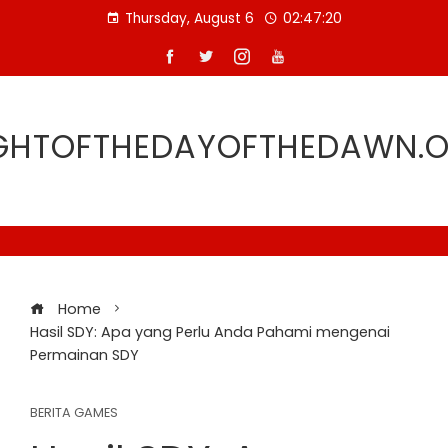
Skip
Thursday, August 6
02:47:20
to
content
GHTOFTHEDAYOFTHEDAWN.
Home
Hasil SDY: Apa yang Perlu Anda Pahami mengenai
Permainan SDY
BERITA GAMES