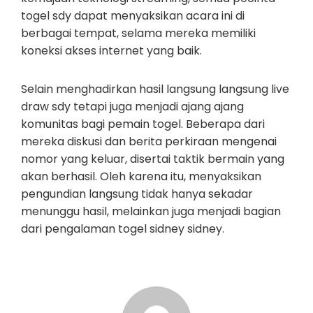
togel sdy dapat menyaksikan acara ini di
berbagai tempat, selama mereka memiliki
koneksi akses internet yang baik.
Selain menghadirkan hasil langsung langsung live
draw sdy tetapi juga menjadi ajang ajang
komunitas bagi pemain togel. Beberapa dari
mereka diskusi dan berita perkiraan mengenai
nomor yang keluar, disertai taktik bermain yang
akan berhasil. Oleh karena itu, menyaksikan
pengundian langsung tidak hanya sekadar
menunggu hasil, melainkan juga menjadi bagian
dari pengalaman togel sidney sidney.