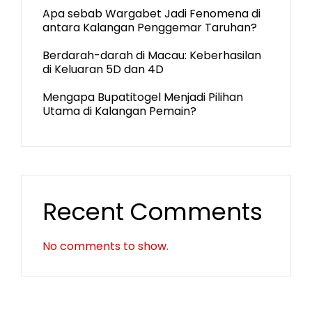
Apa sebab Wargabet Jadi Fenomena di
antara Kalangan Penggemar Taruhan?
Berdarah-darah di Macau: Keberhasilan
di Keluaran 5D dan 4D
Mengapa Bupatitogel Menjadi Pilihan
Utama di Kalangan Pemain?
Recent Comments
No comments to show.