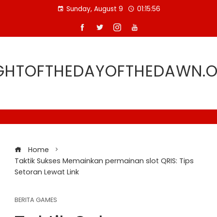
Skip
Sunday, August 9
01:15:56
to
content
GHTOFTHEDAYOFTHEDAWN.
Home
Taktik Sukses Memainkan permainan slot QRIS: Tips
Setoran Lewat Link
BERITA GAMES