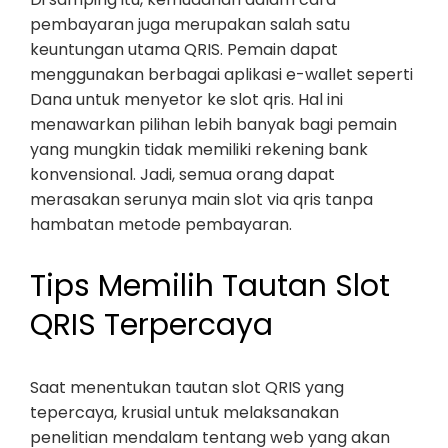
pembayaran juga merupakan salah satu
keuntungan utama QRIS. Pemain dapat
menggunakan berbagai aplikasi e-wallet seperti
Dana untuk menyetor ke slot qris. Hal ini
menawarkan pilihan lebih banyak bagi pemain
yang mungkin tidak memiliki rekening bank
konvensional. Jadi, semua orang dapat
merasakan serunya main slot via qris tanpa
hambatan metode pembayaran.
Tips Memilih Tautan Slot
QRIS Terpercaya
Saat menentukan tautan slot QRIS yang
tepercaya, krusial untuk melaksanakan
penelitian mendalam tentang web yang akan