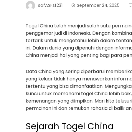
safASFsf231
September 24, 2025
Togel China telah menjadi salah satu permain
penggemar judi di Indonesia. Dengan kombin
tertarik untuk mengetahui lebih dalam tentan
ini. Dalam dunia yang dipenuhi dengan inform
China menjadi hal yang penting bagi para pe
Data China yang sering diperbarui memberika
yang keluar tidak hanya menawarkan informas
tertentu yang bisa dimanfaatkan. Mengungka
kunci untuk memahami togel China lebih baik
kemenangan yang diimpikan. Mari kita telusur
permainan ini dan temukan rahasia di balik an
Sejarah Togel China