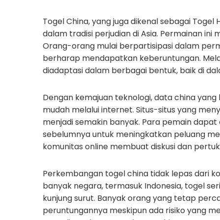
Togel China, yang juga dikenal sebagai Togel
dalam tradisi perjudian di Asia. Permainan ini
Orang-orang mulai berpartisipasi dalam perm
berharap mendapatkan keberuntungan. Melal
diadaptasi dalam berbagai bentuk, baik di dal
Dengan kemajuan teknologi, data china yang 
mudah melalui internet. Situs-situs yang men
menjadi semakin banyak. Para pemain dapat 
sebelumnya untuk meningkatkan peluang merek
komunitas online membuat diskusi dan pertuka
Perkembangan togel china tidak lepas dari k
banyak negara, termasuk Indonesia, togel seri
kunjung surut. Banyak orang yang tetap pe
peruntungannya meskipun ada risiko yang me