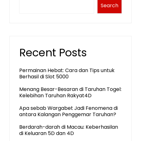
Search
Recent Posts
Permainan Hebat: Cara dan Tips untuk
Berhasil di Slot 5000
Menang Besar-Besaran di Taruhan Togel:
Kelebihan Taruhan Rakyat4D
Apa sebab Wargabet Jadi Fenomena di
antara Kalangan Penggemar Taruhan?
Berdarah-darah di Macau: Keberhasilan
di Keluaran 5D dan 4D