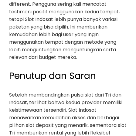
different. Pengguna sering kali mencatat
testimoni positif menggunakan kedua tempat,
tetapi Slot Indosat lebih punya banyak variasi
paketan yang bisa dipilih. Ini memberikan
kemudahan lebih bagi user yang ingin
menggunakan tempat dengan metode yang
lebih menguntungkan menguntungkan serta
relevan dari budget mereka.
Penutup dan Saran
Setelah membandingkan pulsa slot dari Tri dan
Indosat, terlihat bahwa kedua provider memiliki
keistimewaan tersendiri. Slot Indosat
menawarkan kemudahan akses dan berbagai
pilihan slot deposit yang menarik, sementara slot
Tri memberikan rental yang lebih fleksibel