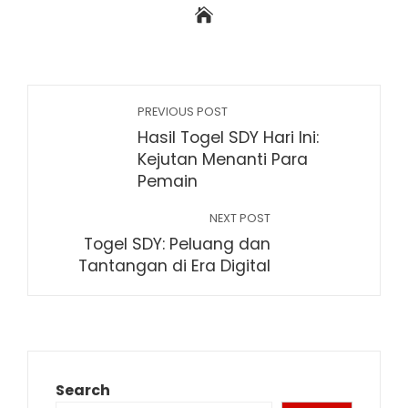
PREVIOUS POST
Hasil Togel SDY Hari Ini:
Kejutan Menanti Para
Pemain
NEXT POST
Togel SDY: Peluang dan
Tantangan di Era Digital
Search