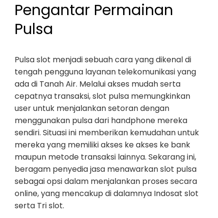
Pengantar Permainan
Pulsa
Pulsa slot menjadi sebuah cara yang dikenal di
tengah pengguna layanan telekomunikasi yang
ada di Tanah Air. Melalui akses mudah serta
cepatnya transaksi, slot pulsa memungkinkan
user untuk menjalankan setoran dengan
menggunakan pulsa dari handphone mereka
sendiri. Situasi ini memberikan kemudahan untuk
mereka yang memiliki akses ke akses ke bank
maupun metode transaksi lainnya. Sekarang ini,
beragam penyedia jasa menawarkan slot pulsa
sebagai opsi dalam menjalankan proses secara
online, yang mencakup di dalamnya Indosat slot
serta Tri slot.