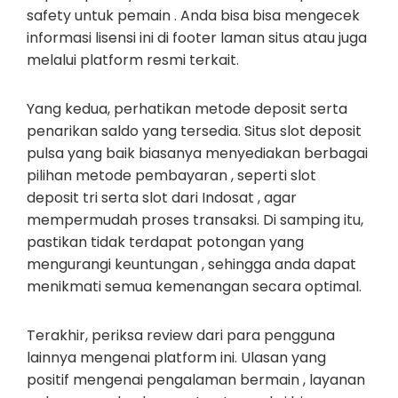
safety untuk pemain . Anda bisa bisa mengecek
informasi lisensi ini di footer laman situs atau juga
melalui platform resmi terkait.
Yang kedua, perhatikan metode deposit serta
penarikan saldo yang tersedia. Situs slot deposit
pulsa yang baik biasanya menyediakan berbagai
pilihan metode pembayaran , seperti slot
deposit tri serta slot dari Indosat , agar
mempermudah proses transaksi. Di samping itu,
pastikan tidak terdapat potongan yang
mengurangi keuntungan , sehingga anda dapat
menikmati semua kemenangan secara optimal.
Terakhir, periksa review dari para pengguna
lainnya mengenai platform ini. Ulasan yang
positif mengenai pengalaman bermain , layanan