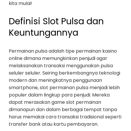
kita mulai!
Definisi Slot Pulsa dan
Keuntungannya
Permainan pulsa adalah tipe permainan kasino
online dimana memungkinkan penjudi agar
melaksanakan transaksi menggunakan pulsa
seluler seluler. Seiring berkembangnya teknologi
modern dan meningkatnya penggunaan
smartphone, slot permainan pulsa menjadi lebih
populer dalam lingkup para penjudi. Mereka
dapat merasakan game slot permainan
dimanapun dan dalam berbagai tempat tanpa
harus memakai cara transaksi tradisional seperti
transfer bank atau kartu pembayaran.