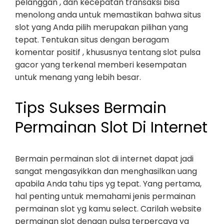
pelanggan , dan kecepatan transaksi bisa
menolong anda untuk memastikan bahwa situs
slot yang Anda pilih merupakan pilihan yang
tepat. Tentukan situs dengan beragam
komentar positif , khususnya tentang slot pulsa
gacor yang terkenal memberi kesempatan
untuk menang yang lebih besar.
Tips Sukses Bermain
Permainan Slot Di Internet
Bermain permainan slot di internet dapat jadi
sangat mengasyikkan dan menghasilkan uang
apabila Anda tahu tips yg tepat. Yang pertama,
hal penting untuk memahami jenis permainan
permainan slot yg kamu select. Carilah website
permainan slot dengan pulsa terpercaya yg