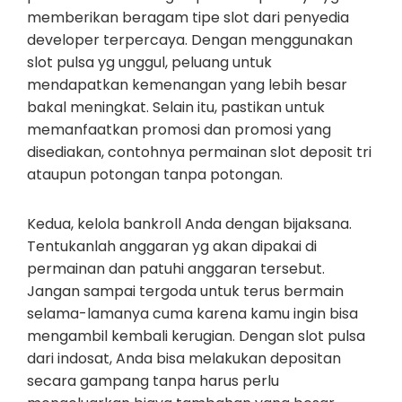
memberikan beragam tipe slot dari penyedia
developer terpercaya. Dengan menggunakan
slot pulsa yg unggul, peluang untuk
mendapatkan kemenangan yang lebih besar
bakal meningkat. Selain itu, pastikan untuk
memanfaatkan promosi dan promosi yang
disediakan, contohnya permainan slot deposit tri
ataupun potongan tanpa potongan.
Kedua, kelola bankroll Anda dengan bijaksana.
Tentukanlah anggaran yg akan dipakai di
permainan dan patuhi anggaran tersebut.
Jangan sampai tergoda untuk terus bermain
selama-lamanya cuma karena kamu ingin bisa
mengambil kembali kerugian. Dengan slot pulsa
dari indosat, Anda bisa melakukan depositan
secara gampang tanpa harus perlu