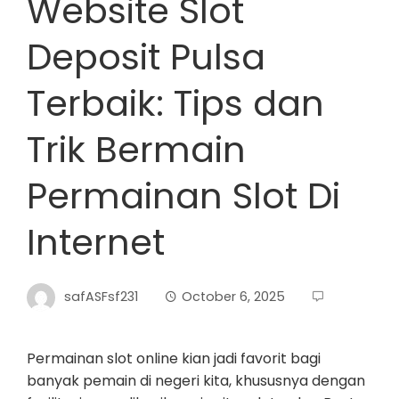
Website Slot
Deposit Pulsa
Terbaik: Tips dan
Trik Bermain
Permainan Slot Di
Internet
safASFsf231
October 6, 2025
Permainan slot online kian jadi favorit bagi
banyak pemain di negeri kita, khususnya dengan