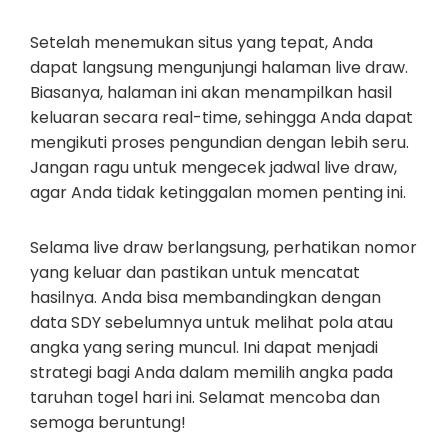
Setelah menemukan situs yang tepat, Anda
dapat langsung mengunjungi halaman live draw.
Biasanya, halaman ini akan menampilkan hasil
keluaran secara real-time, sehingga Anda dapat
mengikuti proses pengundian dengan lebih seru.
Jangan ragu untuk mengecek jadwal live draw,
agar Anda tidak ketinggalan momen penting ini.
Selama live draw berlangsung, perhatikan nomor
yang keluar dan pastikan untuk mencatat
hasilnya. Anda bisa membandingkan dengan
data SDY sebelumnya untuk melihat pola atau
angka yang sering muncul. Ini dapat menjadi
strategi bagi Anda dalam memilih angka pada
taruhan togel hari ini. Selamat mencoba dan
semoga beruntung!