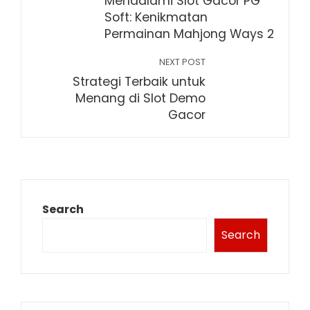
Mendalami Slot Gacor PG
Soft: Kenikmatan
Permainan Mahjong Ways 2
NEXT POST
Strategi Terbaik untuk
Menang di Slot Demo
Gacor
Search
Search