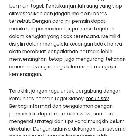
bermain togel. Tentukan jumlah uang yang siap
diinvestasikan dan jangan melebihi batas
tersebut. Dengan cara ini, pemain dapat
menikmati permainan tanpa harus terjebak
dalam kerugian yang tidak terencana. Memiliki
disiplin dalam mengelola keuangan tidak hanya
akan membuat pengalaman bermain lebih
menyenangkan, tetapi juga mengurangi tekanan
emosional yang sering dialami saat mengejar
kemenangan.
Terakhir, jangan ragu untuk bergabung dengan
komunitas pemain togel Sidney.
result sdy
Berbagi informasi dan pengalaman dengan
pemain lain dapat membuka wawasan baru
mengenai strategi dan tips yang mungkin belum
diketahui. Dengan adanya dukungan dari sesama