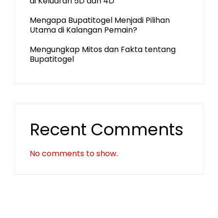
di Keluaran 5D dan 4D
Mengapa Bupatitogel Menjadi Pilihan
Utama di Kalangan Pemain?
Mengungkap Mitos dan Fakta tentang
Bupatitogel
Recent Comments
No comments to show.