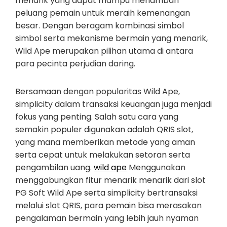
menarik yang dapat mampu menambah
peluang pemain untuk meraih kemenangan
besar. Dengan beragam kombinasi simbol
simbol serta mekanisme bermain yang menarik,
Wild Ape merupakan pilihan utama di antara
para pecinta perjudian daring.
Bersamaan dengan popularitas Wild Ape,
simplicity dalam transaksi keuangan juga menjadi
fokus yang penting. Salah satu cara yang
semakin populer digunakan adalah QRIS slot,
yang mana memberikan metode yang aman
serta cepat untuk melakukan setoran serta
pengambilan uang.
wild ape
Menggunakan
menggabungkan fitur menarik menarik dari slot
PG Soft Wild Ape serta simplicity bertransaksi
melalui slot QRIS, para pemain bisa merasakan
pengalaman bermain yang lebih jauh nyaman