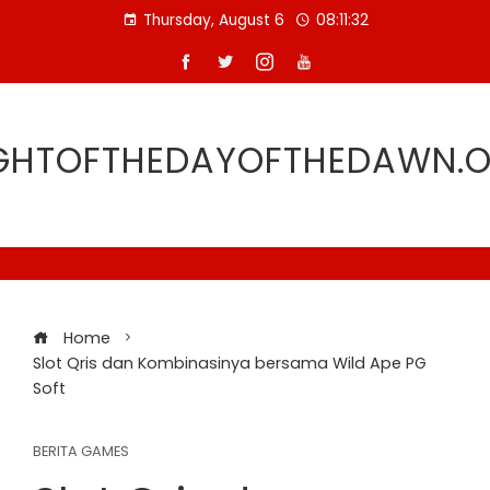
Skip
Thursday, August 6
08:11:33
to
content
GHTOFTHEDAYOFTHEDAWN.
Home
Slot Qris dan Kombinasinya bersama Wild Ape PG
Soft
BERITA GAMES