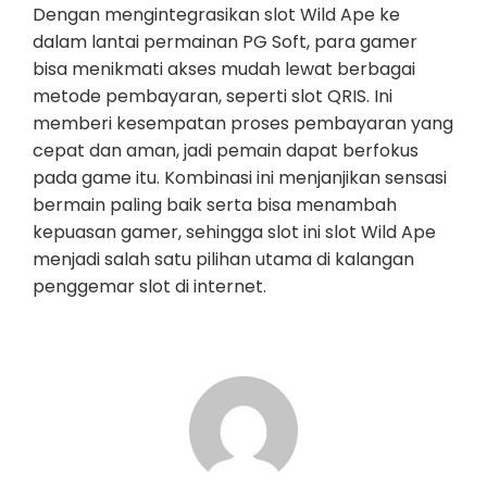
Dengan mengintegrasikan slot Wild Ape ke
dalam lantai permainan PG Soft, para gamer
bisa menikmati akses mudah lewat berbagai
metode pembayaran, seperti slot QRIS. Ini
memberi kesempatan proses pembayaran yang
cepat dan aman, jadi pemain dapat berfokus
pada game itu. Kombinasi ini menjanjikan sensasi
bermain paling baik serta bisa menambah
kepuasan gamer, sehingga slot ini slot Wild Ape
menjadi salah satu pilihan utama di kalangan
penggemar slot di internet.