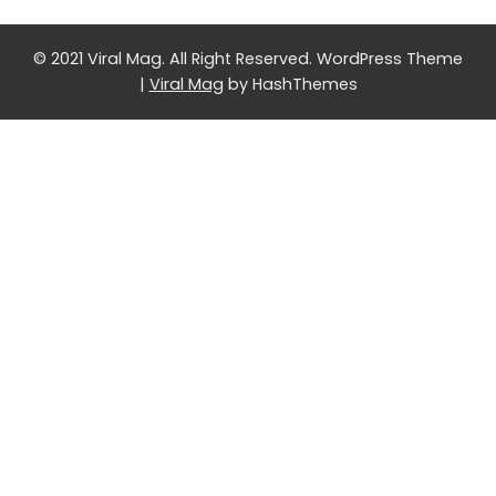
© 2021 Viral Mag. All Right Reserved.
WordPress Theme
|
Viral Mag
by HashThemes