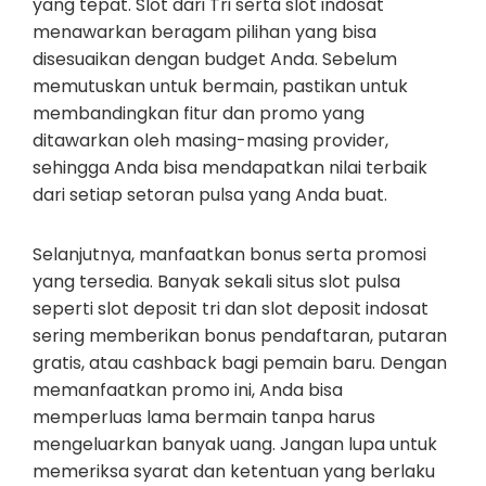
yang tepat. Slot dari Tri serta slot indosat
menawarkan beragam pilihan yang bisa
disesuaikan dengan budget Anda. Sebelum
memutuskan untuk bermain, pastikan untuk
membandingkan fitur dan promo yang
ditawarkan oleh masing-masing provider,
sehingga Anda bisa mendapatkan nilai terbaik
dari setiap setoran pulsa yang Anda buat.
Selanjutnya, manfaatkan bonus serta promosi
yang tersedia. Banyak sekali situs slot pulsa
seperti slot deposit tri dan slot deposit indosat
sering memberikan bonus pendaftaran, putaran
gratis, atau cashback bagi pemain baru. Dengan
memanfaatkan promo ini, Anda bisa
memperluas lama bermain tanpa harus
mengeluarkan banyak uang. Jangan lupa untuk
memeriksa syarat dan ketentuan yang berlaku