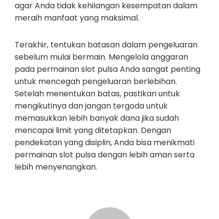
agar Anda tidak kehilangan kesempatan dalam
meraih manfaat yang maksimal.
Terakhir, tentukan batasan dalam pengeluaran
sebelum mulai bermain. Mengelola anggaran
pada permainan slot pulsa Anda sangat penting
untuk mencegah pengeluaran berlebihan.
Setelah menentukan batas, pastikan untuk
mengikutinya dan jangan tergoda untuk
memasukkan lebih banyak dana jika sudah
mencapai limit yang ditetapkan. Dengan
pendekatan yang disiplin, Anda bisa menikmati
permainan slot pulsa dengan lebih aman serta
lebih menyenangkan.