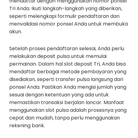
mendaftar dengan menggunakan nomor ponsel
Tri Anda. Ikuti langkah-langkah yang diberikan,
seperti melengkapi formulir pendaftaran dan
menvalidasi nomor ponsel Anda untuk membuka
akun.
Setelah proses pendaftaran selesai, Anda perlu
melakukan deposit pulsa untuk memulai
permainan. Dalam hal slot deposit Tri, Anda bisa
mendaftar berbagai metode pembayaran yang
disediakan, seperti transfer pulsa langsung dari
ponsel Anda. Pastikan Anda mengisi jumlah yang
sesuai dengan ketentuan yang ada untuk
memastikan transaksi berjalan lancar. Manfaat
menggunakan slot pulsa adalah prosesnya yang
cepat dan mudah, tanpa perlu menggunakan
rekening bank.