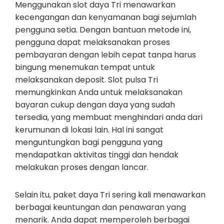
Menggunakan slot daya Tri menawarkan
kecengangan dan kenyamanan bagi sejumlah
pengguna setia. Dengan bantuan metode ini,
pengguna dapat melaksanakan proses
pembayaran dengan lebih cepat tanpa harus
bingung menemukan tempat untuk
melaksanakan deposit. Slot pulsa Tri
memungkinkan Anda untuk melaksanakan
bayaran cukup dengan daya yang sudah
tersedia, yang membuat menghindari anda dari
kerumunan di lokasi lain. Hal ini sangat
menguntungkan bagi pengguna yang
mendapatkan aktivitas tinggi dan hendak
melakukan proses dengan lancar.
Selain itu, paket daya Tri sering kali menawarkan
berbagai keuntungan dan penawaran yang
menarik. Anda dapat memperoleh berbagai