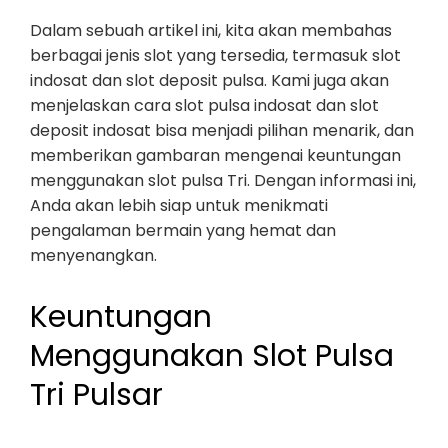
Dalam sebuah artikel ini, kita akan membahas
berbagai jenis slot yang tersedia, termasuk slot
indosat dan slot deposit pulsa. Kami juga akan
menjelaskan cara slot pulsa indosat dan slot
deposit indosat bisa menjadi pilihan menarik, dan
memberikan gambaran mengenai keuntungan
menggunakan slot pulsa Tri. Dengan informasi ini,
Anda akan lebih siap untuk menikmati
pengalaman bermain yang hemat dan
menyenangkan.
Keuntungan
Menggunakan Slot Pulsa
Tri Pulsar