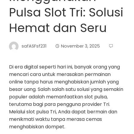
Pulsa Slot Tri: Solusi
Hemat dan Seru
safASFsf231
November 3, 2025
Di era digital seperti hari ini, banyak orang yang
mencari cara untuk merasakan permainan
online tanpa harus menghabiskan jumlah yang
besar uang. Salah salah satu solusi yang semakin
populer adalah memanfaatkan slot pulsa,
terutama bagi para pengguna provider Tri.
Melalui slot pulsa Tri, Anda dapat bermain dan
menikmati waktu tanpa merasa cemas
menghabiskan dompet.