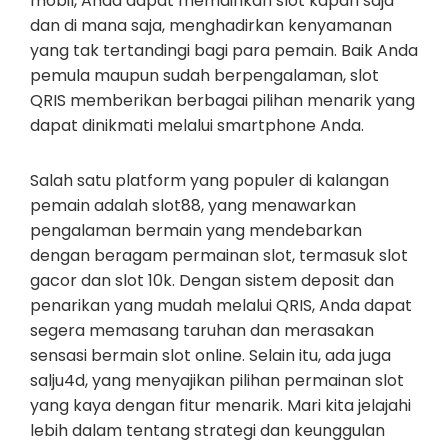
mobil, Anda dapat memainkan slot kapan saja
dan di mana saja, menghadirkan kenyamanan
yang tak tertandingi bagi para pemain. Baik Anda
pemula maupun sudah berpengalaman, slot
QRIS memberikan berbagai pilihan menarik yang
dapat dinikmati melalui smartphone Anda.
Salah satu platform yang populer di kalangan
pemain adalah slot88, yang menawarkan
pengalaman bermain yang mendebarkan
dengan beragam permainan slot, termasuk slot
gacor dan slot 10k. Dengan sistem deposit dan
penarikan yang mudah melalui QRIS, Anda dapat
segera memasang taruhan dan merasakan
sensasi bermain slot online. Selain itu, ada juga
salju4d, yang menyajikan pilihan permainan slot
yang kaya dengan fitur menarik. Mari kita jelajahi
lebih dalam tentang strategi dan keunggulan