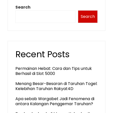
Search
Search
Recent Posts
Permainan Hebat: Cara dan Tips untuk
Berhasil di Slot 5000
Menang Besar-Besaran di Taruhan Togel:
Kelebihan Taruhan Rakyat4D
Apa sebab Wargabet Jadi Fenomena di
antara Kalangan Penggemar Taruhan?