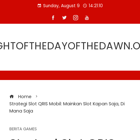
Skip
Sunday, August 9
14:21:11
to
content
GHTOFTHEDAYOFTHEDAWN.
Home
Strategi Slot QRIS Mobil: Mainkan Slot Kapan Saja, Di
Mana Saja
BERITA GAMES