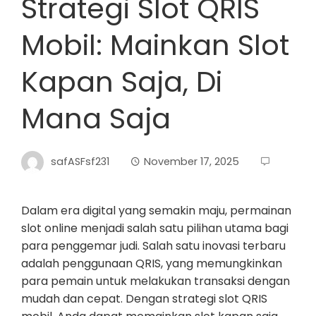
Strategi Slot QRIS
Mobil: Mainkan Slot
Kapan Saja, Di
Mana Saja
safASFsf231
November 17, 2025
Dalam era digital yang semakin maju, permainan
slot online menjadi salah satu pilihan utama bagi
para penggemar judi. Salah satu inovasi terbaru
adalah penggunaan QRIS, yang memungkinkan
para pemain untuk melakukan transaksi dengan
mudah dan cepat. Dengan strategi slot QRIS