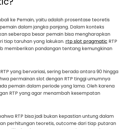
tic?
bali ke Pemain, yaitu adalah prosentase teoretis
a pemain dalam jangka panjang. Dalam konteks
akan seberapa besar pemain bisa mengharapkan
 tiap taruhan yang lakukan.
rtp slot pragmatic
RTP
sebab memberikan pandangan tentang kemungkinan
 RTP yang bervariasi, sering berada antara 90 hingga
ahwa permainan slot dengan RTP tinggi umumnya
ada pemain dalam periode yang lama. Oleh karena
t dengan RTP yang agar menambah kesempatan
 bahwa RTP bisa jadi bukan kepastian untung dalam
an perhitungan teoretis, outcome dari tiap putaran