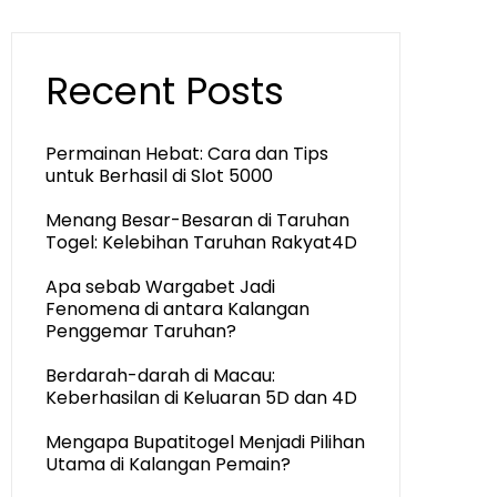
Recent Posts
Permainan Hebat: Cara dan Tips
untuk Berhasil di Slot 5000
Menang Besar-Besaran di Taruhan
Togel: Kelebihan Taruhan Rakyat4D
Apa sebab Wargabet Jadi
Fenomena di antara Kalangan
Penggemar Taruhan?
Berdarah-darah di Macau:
Keberhasilan di Keluaran 5D dan 4D
Mengapa Bupatitogel Menjadi Pilihan
Utama di Kalangan Pemain?