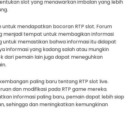
entukan slot yang menawarkan imbalan yang lebih
ung.
 untuk mendapatkan bocoran RTP slot. Forum
ring menjadi tempat untuk membagikan informasi
ing untuk memastikan bahwa informasi itu didapat
ya informasi yang kadang salah atau mungkin
k dari pemain lain juga dapat meneguhkan
in.
kembangan paling baru tentang RTP slot live.
an dan modifikasi pada RTP game mereka.
kan informasi paling baru, pemain dapat lebih siap
kan, sehingga dan meningkatkan kemungkinan