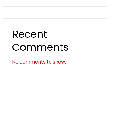
Recent
Comments
No comments to show.