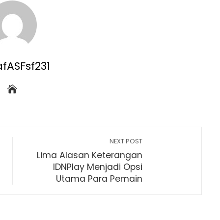
afASFsf231
NEXT POST
Lima Alasan Keterangan
IDNPlay Menjadi Opsi
Utama Para Pemain