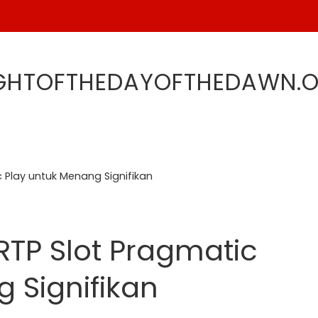
GHTOFTHEDAYOFTHEDAWN.
 Play untuk Menang Signifikan
TP Slot Pragmatic
 Signifikan