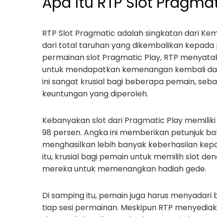
Apa itu RTP Slot Pragma
RTP Slot Pragmatic adalah singkatan dari Kem
dari total taruhan yang dikembalikan kepad
permainan slot Pragmatic Play, RTP menyat
untuk mendapatkan kemenangan kembali dari
ini sangat krusial bagi beberapa pemain, 
keuntungan yang diperoleh.
Kebanyakan slot dari Pragmatic Play memiliki
98 persen. Angka ini memberikan petunjuk b
menghasilkan lebih banyak keberhasilan kep
itu, krusial bagi pemain untuk memilih slo
mereka untuk memenangkan hadiah gede.
Di samping itu, pemain juga harus menyadari
tiap sesi permainan. Meskipun RTP menyediak