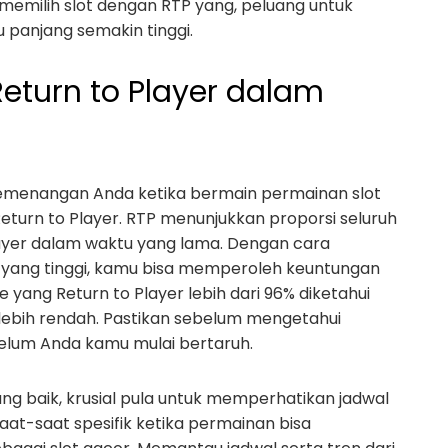
n memilih slot dengan RTP yang, peluang untuk
panjang semakin tinggi.
eturn to Player dalam
emenangan Anda ketika bermain permainan slot
urn to Player. RTP menunjukkan proporsi seluruh
ayer dalam waktu yang lama. Dengan cara
yang tinggi, kamu bisa memperoleh keuntungan
 yang Return to Player lebih dari 96% diketahui
ebih rendah. Pastikan sebelum mengetahui
elum Anda kamu mulai bertaruh.
g baik, krusial pula untuk memperhatikan jadwal
aat-saat spesifik ketika permainan bisa