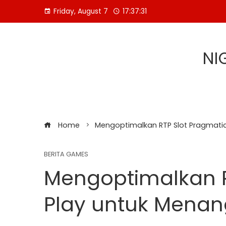
Skip
Friday, August 7
17:37:31
to
content
NI
Home
Mengoptimalkan RTP Slot Pragmatic
BERITA GAMES
Mengoptimalkan R
Play untuk Menang