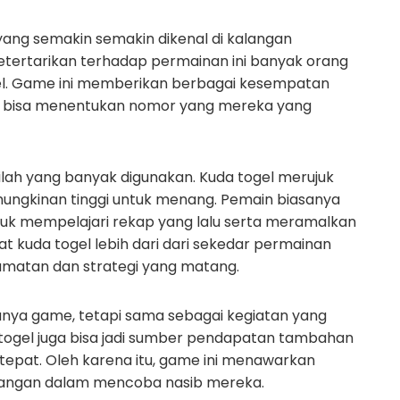
yang semakin semakin dikenal di kalangan
tertarikan terhadap permainan ini banyak orang
l. Game ini memberikan berbagai kesempatan
ta bisa menentukan nomor yang mereka yang
tilah yang banyak digunakan. Kuda togel merujuk
ngkinan tinggi untuk menang. Pemain biasanya
uk mempelajari rekap yang lalu serta meramalkan
t kuda togel lebih dari dari sekedar permainan
amatan dan strategi yang matang.
anya game, tetapi sama sebagai kegiatan yang
 togel juga bisa jadi sumber pendapatan tambahan
epat. Oleh karena itu, game ini menawarkan
langan dalam mencoba nasib mereka.