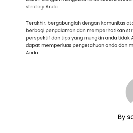
strategi Anda.
Terakhir, bergabunglah dengan komunitas at
berbagi pengalaman dan memperhatikan stra
perspektif dan tips yang mungkin anda tidak
dapat memperluas pengetahuan anda dan m
Anda.
By s