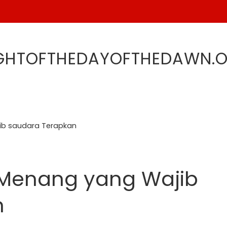
GHTOFTHEDAYOFTHEDAWN.
jib saudara Terapkan
k Menang yang Wajib
n