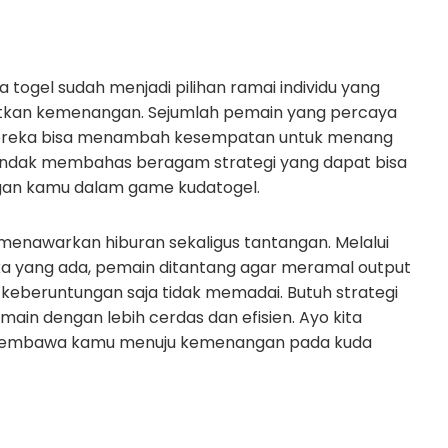
 togel sudah menjadi pilihan ramai individu yang
kan kemenangan. Sejumlah pemain yang percaya
 mereka bisa menambah kesempatan untuk menang
 hendak membahas beragam strategi yang dapat bisa
an kamu dalam game kudatogel.
enawarkan hiburan sekaligus tantangan. Melalui
ka yang ada, pemain ditantang agar meramal output
eberuntungan saja tidak memadai. Butuh strategi
main dengan lebih cerdas dan efisien. Ayo kita
a membawa kamu menuju kemenangan pada kuda