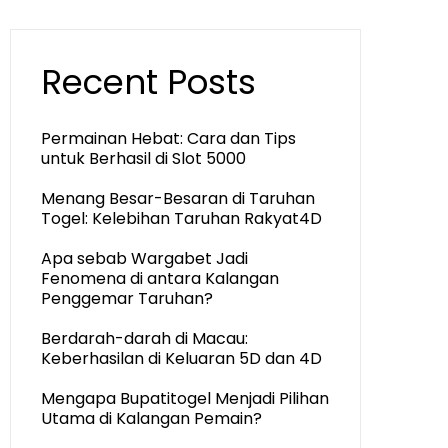
Recent Posts
Permainan Hebat: Cara dan Tips
untuk Berhasil di Slot 5000
Menang Besar-Besaran di Taruhan
Togel: Kelebihan Taruhan Rakyat4D
Apa sebab Wargabet Jadi
Fenomena di antara Kalangan
Penggemar Taruhan?
Berdarah-darah di Macau:
Keberhasilan di Keluaran 5D dan 4D
Mengapa Bupatitogel Menjadi Pilihan
Utama di Kalangan Pemain?