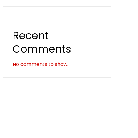
Recent
Comments
No comments to show.