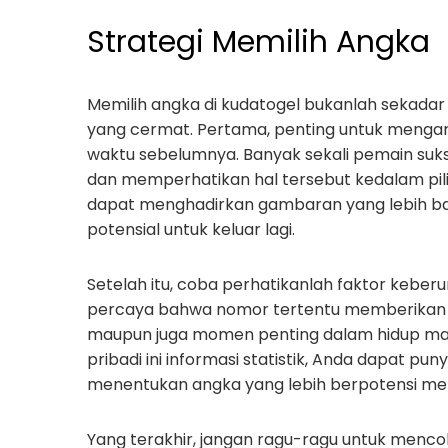
Strategi Memilih Angka
Memilih angka di kudatogel bukanlah sekada
yang cermat. Pertama, penting untuk mengana
waktu sebelumnya. Banyak sekali pemain su
dan memperhatikan hal tersebut kedalam pili
dapat menghadirkan gambaran yang lebih ba
potensial untuk keluar lagi.
Setelah itu, coba perhatikanlah faktor kebe
percaya bahwa nomor tertentu memberikan nas
maupun juga momen penting dalam hidup mas
pribadi ini informasi statistik, Anda dapat pu
menentukan angka yang lebih berpotensi me
Yang terakhir, jangan ragu-ragu untuk menco