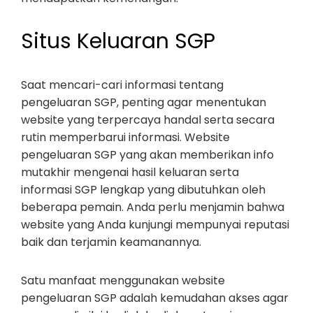
Situs Keluaran SGP
Saat mencari-cari informasi tentang
pengeluaran SGP, penting agar menentukan
website yang terpercaya handal serta secara
rutin memperbarui informasi. Website
pengeluaran SGP yang akan memberikan info
mutakhir mengenai hasil keluaran serta
informasi SGP lengkap yang dibutuhkan oleh
beberapa pemain. Anda perlu menjamin bahwa
website yang Anda kunjungi mempunyai reputasi
baik dan terjamin keamanannya.
Satu manfaat menggunakan website
pengeluaran SGP adalah kemudahan akses agar