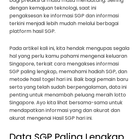
bagi prediksi di masa masa mendatang. Seiring
dengan kemajuan teknologi, saat ini
pengaksesan ke informasi SGP dan informasi
terkini menjadi lebih mudah melalui berbagai
platform hasil SGP.
Pada artikel kali ini, kita hendak mengupas segala
hal yang perlu kamu pahami mengenai keluaran
Singapore, terkait cara mengakses informasi
SGP paling lengkap, memahami hadiah SGP, dan
metode hasil togel hari ini. Baik bagi pemain baru
serta yang telah sudah berpengalaman, data ini
penting untuk menambah peluang meraih lotto
Singapore. Ayo kita lihat bersama-sama untuk
mendapatkan informasi yang dan akurat dan
akurat mengenai Hasil SGP hari ini.
Data SGP Paling Lengkap