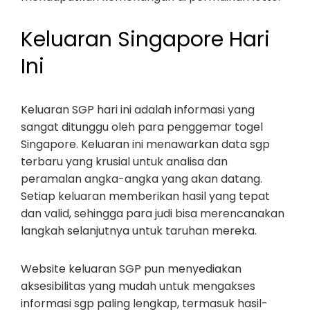
Keluaran Singapore Hari
Ini
Keluaran SGP hari ini adalah informasi yang
sangat ditunggu oleh para penggemar togel
Singapore. Keluaran ini menawarkan data sgp
terbaru yang krusial untuk analisa dan
peramalan angka-angka yang akan datang.
Setiap keluaran memberikan hasil yang tepat
dan valid, sehingga para judi bisa merencanakan
langkah selanjutnya untuk taruhan mereka.
Website keluaran SGP pun menyediakan
aksesibilitas yang mudah untuk mengakses
informasi sgp paling lengkap, termasuk hasil-