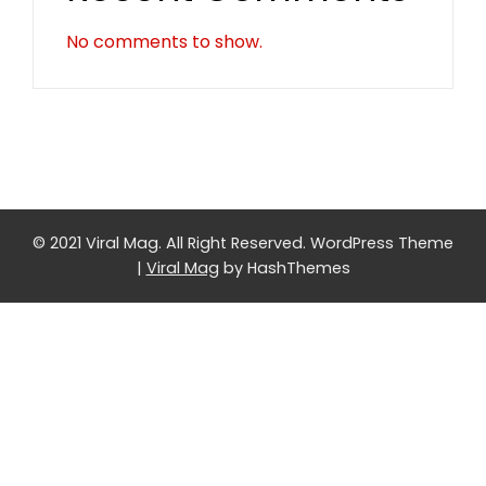
No comments to show.
© 2021 Viral Mag. All Right Reserved.
WordPress Theme
|
Viral Mag
by HashThemes