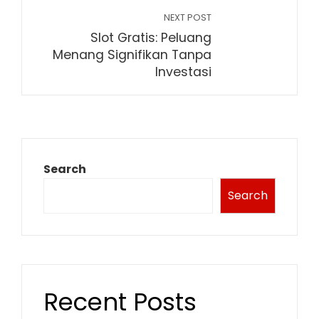
NEXT POST
Slot Gratis: Peluang
Menang Signifikan Tanpa
Investasi
Search
Search
Recent Posts