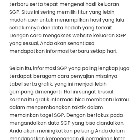
terbaru serta tepat mengenai hasil keluaran
SGP. Situs ini sering memiliki fitur yang lebih
mudah user untuk menampilkan hasil yang lalu
sebelumnya dan data hadiah yang terkait.
Dengan cara mengakses website keluaran SGP
yang sesuai, Anda akan senantiasa
mendapatkan informasi terbaru setiap hari.
Selain itu, informasi SGP yang paling lengkap juga
terdapat beragam cara penyajian misalnya
tabel serta grafik, yang ini menjadi lebih
gampang dimengerti. Hal ini sangat krusial
karena itu grafik informasi bisa membantu kamu
dalam mengembangkan taktik dalam
memainkan togel SGP. Dengan berfokus pada
mengandalkan data SGP yang bisa diandalkan,
Anda akan meningkatkan peluang Anda dalam
mendapatkan kemenangan di permainan lotto.