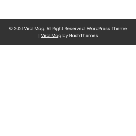
© 2021 Viral Mag. All Right Reserved.
WordPress Theme
|
Viral Mag
by HashThemes