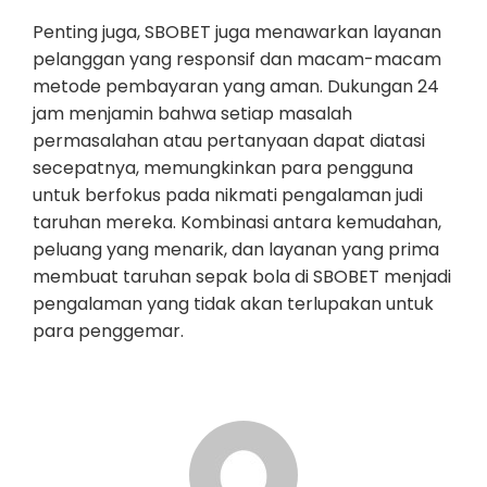
Penting juga, SBOBET juga menawarkan layanan
pelanggan yang responsif dan macam-macam
metode pembayaran yang aman. Dukungan 24
jam menjamin bahwa setiap masalah
permasalahan atau pertanyaan dapat diatasi
secepatnya, memungkinkan para pengguna
untuk berfokus pada nikmati pengalaman judi
taruhan mereka. Kombinasi antara kemudahan,
peluang yang menarik, dan layanan yang prima
membuat taruhan sepak bola di SBOBET menjadi
pengalaman yang tidak akan terlupakan untuk
para penggemar.