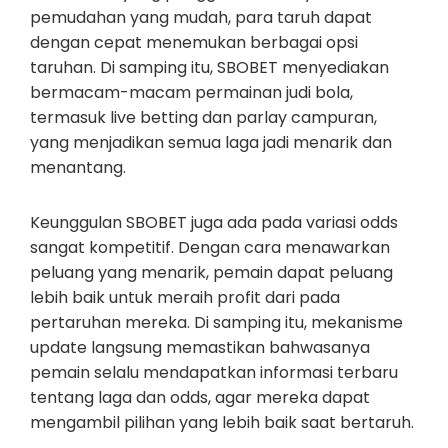
pemudahan yang mudah, para taruh dapat
dengan cepat menemukan berbagai opsi
taruhan. Di samping itu, SBOBET menyediakan
bermacam-macam permainan judi bola,
termasuk live betting dan parlay campuran,
yang menjadikan semua laga jadi menarik dan
menantang.
Keunggulan SBOBET juga ada pada variasi odds
sangat kompetitif. Dengan cara menawarkan
peluang yang menarik, pemain dapat peluang
lebih baik untuk meraih profit dari pada
pertaruhan mereka. Di samping itu, mekanisme
update langsung memastikan bahwasanya
pemain selalu mendapatkan informasi terbaru
tentang laga dan odds, agar mereka dapat
mengambil pilihan yang lebih baik saat bertaruh.