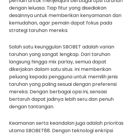
pemain untuk menjelajahi berbagai opsi taruhan
dengan leluasa. Tiap fitur yang disediakan
desainnya untuk memberikan kenyamanan dan
kemudahan, agar pemain dapat fokus pada
strategi taruhan mereka.
Salah satu keunggulan SBOBET adalah varian
taruhan yang sangat lengkap. Dari taruhan
langsung hingga mix parlay, semua dapat
dikerjakan dalam satu situs. Ini memberikan
peluang kepada pengguna untuk memilih jenis
taruhan yang paling sesuai dengan preferensi
mereka. Dengan berbagai opsi ini, sensasi
bertaruh dapat jadinya lebih seru dan penuh
dengan tantangan.
Keamanan serta keandalan juga adalah prioritas
utama SBOBET88. Dengan teknologi enkripsi