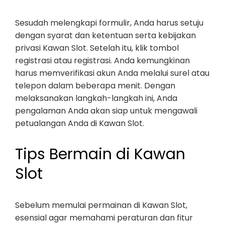
Sesudah melengkapi formulir, Anda harus setuju
dengan syarat dan ketentuan serta kebijakan
privasi Kawan Slot. Setelah itu, klik tombol
registrasi atau registrasi. Anda kemungkinan
harus memverifikasi akun Anda melalui surel atau
telepon dalam beberapa menit. Dengan
melaksanakan langkah-langkah ini, Anda
pengalaman Anda akan siap untuk mengawali
petualangan Anda di Kawan Slot.
Tips Bermain di Kawan
Slot
Sebelum memulai permainan di Kawan Slot,
esensial agar memahami peraturan dan fitur