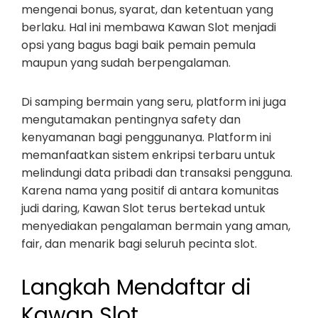
mengenai bonus, syarat, dan ketentuan yang
berlaku. Hal ini membawa Kawan Slot menjadi
opsi yang bagus bagi baik pemain pemula
maupun yang sudah berpengalaman.
Di samping bermain yang seru, platform ini juga
mengutamakan pentingnya safety dan
kenyamanan bagi penggunanya. Platform ini
memanfaatkan sistem enkripsi terbaru untuk
melindungi data pribadi dan transaksi pengguna.
Karena nama yang positif di antara komunitas
judi daring, Kawan Slot terus bertekad untuk
menyediakan pengalaman bermain yang aman,
fair, dan menarik bagi seluruh pecinta slot.
Langkah Mendaftar di
Kawan Slot