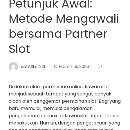
Petunjuk Awal:
Metode Mengawali
bersama Partner
Slot
safASFsf231
March 19, 2026
Di dalam alam permainan online, kawan slot
menjadi sebuah tempat yang sangat banyak
dicari oleh penggemar permainan slot. Bagi yang
baru memulai, memulai pengalaman
pengalaman bermain di kawanslot dapat terasa
menakutkan. Namun, dengan pengetahuan yang