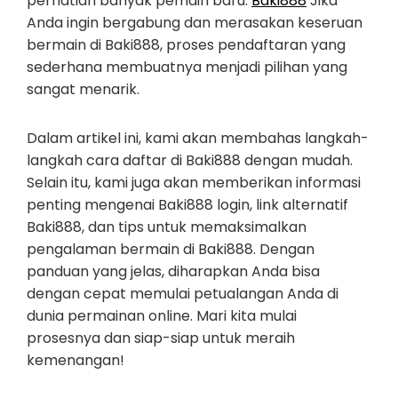
perhatian banyak pemain baru.
Baki888
Jika
Anda ingin bergabung dan merasakan keseruan
bermain di Baki888, proses pendaftaran yang
sederhana membuatnya menjadi pilihan yang
sangat menarik.
Dalam artikel ini, kami akan membahas langkah-
langkah cara daftar di Baki888 dengan mudah.
Selain itu, kami juga akan memberikan informasi
penting mengenai Baki888 login, link alternatif
Baki888, dan tips untuk memaksimalkan
pengalaman bermain di Baki888. Dengan
panduan yang jelas, diharapkan Anda bisa
dengan cepat memulai petualangan Anda di
dunia permainan online. Mari kita mulai
prosesnya dan siap-siap untuk meraih
kemenangan!