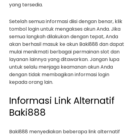
yang tersedia.
Setelah semua informasi diisi dengan benar, klik
tombol login untuk mengakses akun Anda. Jika
semua langkah dilakukan dengan tepat, Anda
akan berhasil masuk ke akun Baki888 dan dapat
mulai menikmati berbagai permainan slot dan
layanan lainnya yang ditawarkan. Jangan lupa
untuk selalu menjaga keamanan akun Anda
dengan tidak membagikan informasi login
kepada orang lain.
Informasi Link Alternatif
Baki888
Baki888 menyediakan beberapa link alternatif