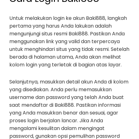
Untuk melakukan login ke akun Baki888, langkah
pertama yang harus Anda lakukan adalah
mengunjungi situs resmi Baki888. Pastikan Anda
menggunakan link yang valid dan terpercaya
untuk menghindari situs yang tidak resmi. Setelah
berada di halaman utama, Anda akan melihat
kolom login yang terletak di bagian atas layar.
Selanjutnya, masukkan detail akun Anda di kolom
yang disediakan. Anda perlu memasukkan
username dan password yang telah Anda buat
saat mendaftar di Baki888. Pastikan informasi
yang Anda masukkan benar dan sesuai, agar
proses login berjalan lancar. Jika Anda
mengalami kesulitan dalam mengingat
password, gunakan opsi pemulihan password