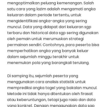
mengoptimalkan peluang kemenangan. Salah
satu cara yang lazim adalah mengamati angka
keluaran dalam periode tertentu, untuk
mengidentifikasi angka-angka yang sering
muncul. Data yang didapat dari keluaran sgp
terbaru dan historical data sgp sering digunakan
oleh pemain untuk merumuskan strategi
permainan sendiri. Contohnya, para peserta bisa
memperhatikan angka yang banyak keluar
dalam sejumlah minggu terakhir untuk
menemukan pola yang barangkali terulang.
Di samping itu, sejumlah peserta yang
menggunakan cara analisis statistik untuk
memprediksi angka togel yang bakalan muncul.
Metode ini tidak hanya ditentukan oleh firasat
atau keberuntungan, tetapi juga rasio dan data
yang konkret. Dengan menggunakan data sgp