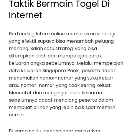
Taktik Bermain Togel Di
Internet
Bertanding lotere online memerlukan strategi
yang efektif supaya bisa menambah peluang
menang. Salah satu strategi yang bisa
diterapkan ialah dari mempelajari corak
keluaran angka sebelumnya. Melalui mempelajari
data keluaran Singapore Pools, peserta dapat
menemukan nomor-nomor yang suka keluar
atau nomor-nomor yang tidak sering keluar.
Mencatat dan mengingat data keluaran
sebelumnya dapat menolong peserta dalam
membuat pilihan yang lebih baik saat memilih
nomor.
Di samping itu, penting agar melakukan