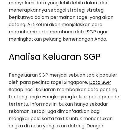
menyelami data yang lebih lebih dalam dan
menerapkannya sebagai strategi strategi
berikutnya dalam permainan togel yang akan
datang. Artikel ini akan menjelaskan cara
memahami serta membaca data SGP agar
meningkatkan peluang kemenangan Anda.
Analisa Keluaran SGP
Pengeluaran SGP menjadi sebuah topik populer
oleh para pecinta togel Singapore.
Data SGP
Setiap hasil keluaran memberikan data penting
tentang angka-angka yang keluar pada periode
tertentu. Informasi ini bukan hanya sekadar
rekaman, tetapi juga dimanfaatkan bagi
mengkaji pola serta taktik untuk menentukan
angka di masa yang akan datang. Dengan