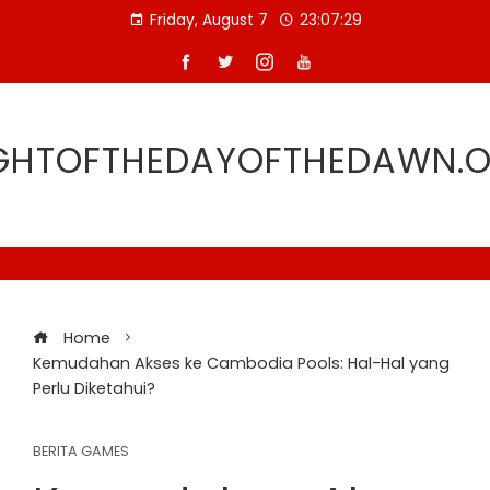
Skip
Friday, August 7
23:07:30
to
content
GHTOFTHEDAYOFTHEDAWN.
Home
Kemudahan Akses ke Cambodia Pools: Hal-Hal yang
Perlu Diketahui?
BERITA GAMES