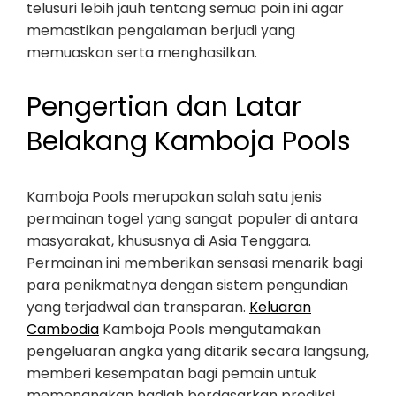
telusuri lebih jauh tentang semua poin ini agar
memastikan pengalaman berjudi yang
memuaskan serta menghasilkan.
Pengertian dan Latar
Belakang Kamboja Pools
Kamboja Pools merupakan salah satu jenis
permainan togel yang sangat populer di antara
masyarakat, khususnya di Asia Tenggara.
Permainan ini memberikan sensasi menarik bagi
para penikmatnya dengan sistem pengundian
yang terjadwal dan transparan.
Keluaran
Cambodia
Kamboja Pools mengutamakan
pengeluaran angka yang ditarik secara langsung,
memberi kesempatan bagi pemain untuk
memenangkan hadiah berdasarkan prediksi