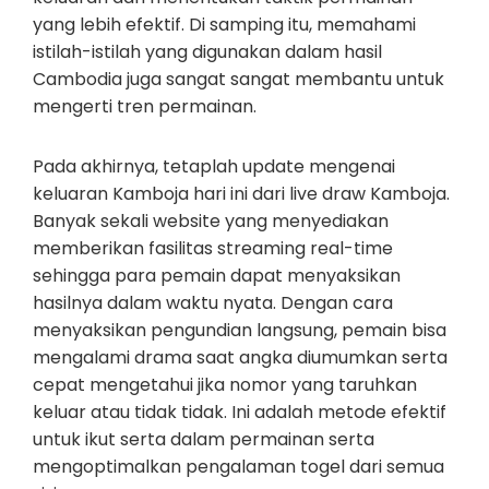
yang lebih efektif. Di samping itu, memahami
istilah-istilah yang digunakan dalam hasil
Cambodia juga sangat sangat membantu untuk
mengerti tren permainan.
Pada akhirnya, tetaplah update mengenai
keluaran Kamboja hari ini dari live draw Kamboja.
Banyak sekali website yang menyediakan
memberikan fasilitas streaming real-time
sehingga para pemain dapat menyaksikan
hasilnya dalam waktu nyata. Dengan cara
menyaksikan pengundian langsung, pemain bisa
mengalami drama saat angka diumumkan serta
cepat mengetahui jika nomor yang taruhkan
keluar atau tidak tidak. Ini adalah metode efektif
untuk ikut serta dalam permainan serta
mengoptimalkan pengalaman togel dari semua