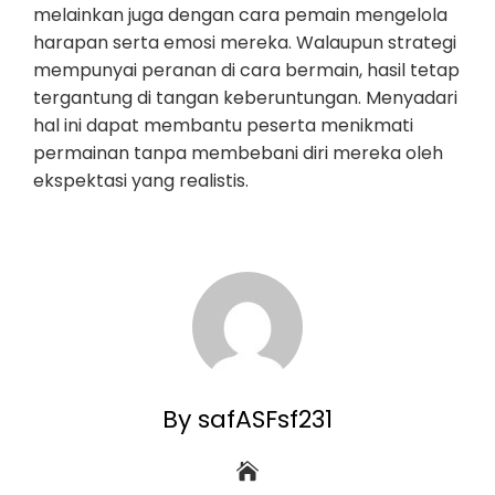
melainkan juga dengan cara pemain mengelola
harapan serta emosi mereka. Walaupun strategi
mempunyai peranan di cara bermain, hasil tetap
tergantung di tangan keberuntungan. Menyadari
hal ini dapat membantu peserta menikmati
permainan tanpa membebani diri mereka oleh
ekspektasi yang realistis.
By safASFsf231