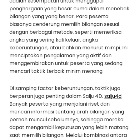
adalah kesempatan untuk menggapai
penghargaan yang besar cuma dalam menebak
bilangan yang yang benar. Para peserta
biasanya cenderung memilih bilangan sesuai
dengan berbagai metode, seperti memeriksa
angka yang sering kali keluar, angka
keberuntungan, atau bahkan menurut mimpi. Ini
menciptakan pengalaman yang aktif dan
menggembirakan untuk peserta yang sedang
mencari taktik terbaik minim menang.
Di samping factor keberuntungan, taktik juga
berperan juga penting dalam Salju 4D.
salju4d
Banyak peserta yang menjalani riset dan
mencari informasi tentang arah bilangan yang
pernah muncul sebelumnya, sehingga mereka
dapat mengambil keputusan yang lebih matang
saat memilih bilangan. Melalui kombinasi antara