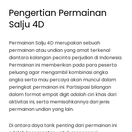
Pengertian Permainan
Salju 4D
Permainan Salju 4D merupakan sebuah
permainan atau undian yang amat terkenal
diantara kalangan pecinta perjudian di Indonesia.
Permainan ini memberikan pada para peserta
peluang agar mengambil kombinasi angka
angka serta mau percaya akan muncul dalam
peringkat permainan ini. Partisipasi bilangan
dalam format empat digit adalah ciri khas dari
aktivitas ini, serta memisahkannya dari jenis
permainan undian yang lain.
Di antara daya tarik penting dari permainan ini