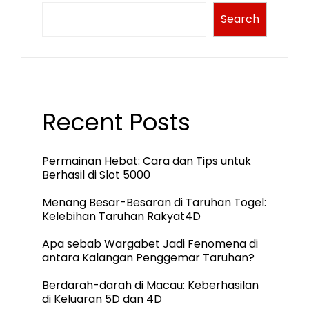
Search
Recent Posts
Permainan Hebat: Cara dan Tips untuk
Berhasil di Slot 5000
Menang Besar-Besaran di Taruhan Togel:
Kelebihan Taruhan Rakyat4D
Apa sebab Wargabet Jadi Fenomena di
antara Kalangan Penggemar Taruhan?
Berdarah-darah di Macau: Keberhasilan
di Keluaran 5D dan 4D