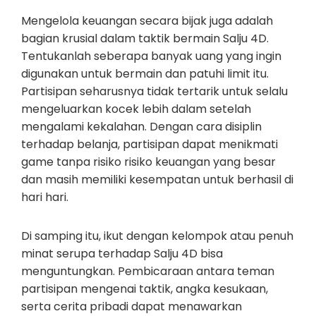
Mengelola keuangan secara bijak juga adalah
bagian krusial dalam taktik bermain Salju 4D.
Tentukanlah seberapa banyak uang yang ingin
digunakan untuk bermain dan patuhi limit itu.
Partisipan seharusnya tidak tertarik untuk selalu
mengeluarkan kocek lebih dalam setelah
mengalami kekalahan. Dengan cara disiplin
terhadap belanja, partisipan dapat menikmati
game tanpa risiko risiko keuangan yang besar
dan masih memiliki kesempatan untuk berhasil di
hari hari.
Di samping itu, ikut dengan kelompok atau penuh
minat serupa terhadap Salju 4D bisa
menguntungkan. Pembicaraan antara teman
partisipan mengenai taktik, angka kesukaan,
serta cerita pribadi dapat menawarkan