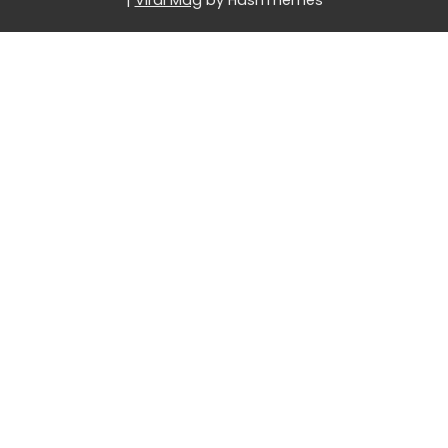
|
Viral Mag
by HashThemes