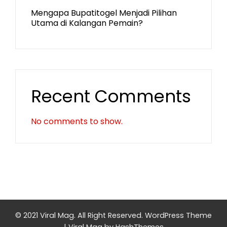
Mengapa Bupatitogel Menjadi Pilihan
Utama di Kalangan Pemain?
Recent Comments
No comments to show.
© 2021 Viral Mag. All Right Reserved.
WordPress Theme