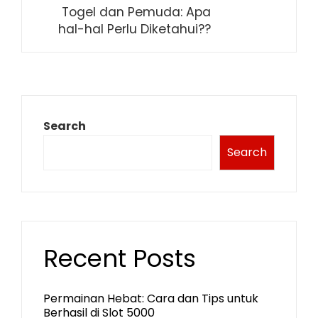
Togel dan Pemuda: Apa
hal-hal Perlu Diketahui??
Search
Search
Recent Posts
Permainan Hebat: Cara dan Tips untuk
Berhasil di Slot 5000