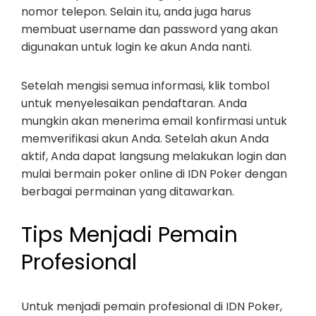
nomor telepon. Selain itu, anda juga harus
membuat username dan password yang akan
digunakan untuk login ke akun Anda nanti.
Setelah mengisi semua informasi, klik tombol
untuk menyelesaikan pendaftaran. Anda
mungkin akan menerima email konfirmasi untuk
memverifikasi akun Anda. Setelah akun Anda
aktif, Anda dapat langsung melakukan login dan
mulai bermain poker online di IDN Poker dengan
berbagai permainan yang ditawarkan.
Tips Menjadi Pemain
Profesional
Untuk menjadi pemain profesional di IDN Poker,