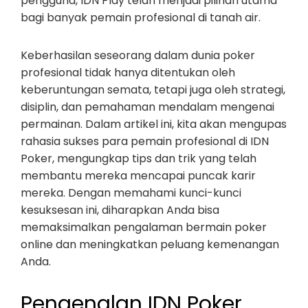
pengguna, IDN Play telah menjadi pilihan utama
bagi banyak pemain profesional di tanah air.
Keberhasilan seseorang dalam dunia poker
profesional tidak hanya ditentukan oleh
keberuntungan semata, tetapi juga oleh strategi,
disiplin, dan pemahaman mendalam mengenai
permainan. Dalam artikel ini, kita akan mengupas
rahasia sukses para pemain profesional di IDN
Poker, mengungkap tips dan trik yang telah
membantu mereka mencapai puncak karir
mereka. Dengan memahami kunci-kunci
kesuksesan ini, diharapkan Anda bisa
memaksimalkan pengalaman bermain poker
online dan meningkatkan peluang kemenangan
Anda.
Pengenalan IDN Poker