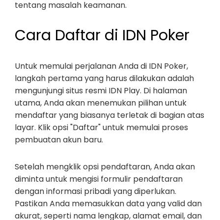
tentang masalah keamanan.
Cara Daftar di IDN Poker
Untuk memulai perjalanan Anda di IDN Poker,
langkah pertama yang harus dilakukan adalah
mengunjungi situs resmi IDN Play. Di halaman
utama, Anda akan menemukan pilihan untuk
mendaftar yang biasanya terletak di bagian atas
layar. Klik opsi "Daftar" untuk memulai proses
pembuatan akun baru.
Setelah mengklik opsi pendaftaran, Anda akan
diminta untuk mengisi formulir pendaftaran
dengan informasi pribadi yang diperlukan.
Pastikan Anda memasukkan data yang valid dan
akurat, seperti nama lengkap, alamat email, dan