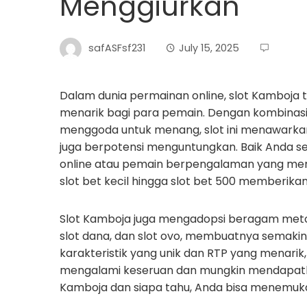
Menggiurkan
safASFsf231
July 15, 2025
Dalam dunia permainan online, slot Kamboja t
menarik bagi para pemain. Dengan kombinasi
menggoda untuk menang, slot ini menawarka
juga berpotensi menguntungkan. Baik Anda se
online atau pemain berpengalaman yang mencar
slot bet kecil hingga slot bet 500 memberikan
Slot Kamboja juga mengadopsi beragam meto
slot dana, dan slot ovo, membuatnya semaki
karakteristik yang unik dan RTP yang menarik
mengalami keseruan dan mungkin mendapatkan 
Kamboja dan siapa tahu, Anda bisa menemuka