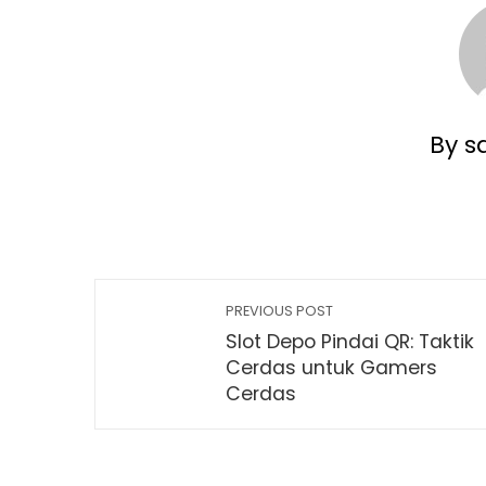
By s
PREVIOUS POST
Slot Depo Pindai QR: Taktik
Cerdas untuk Gamers
Cerdas