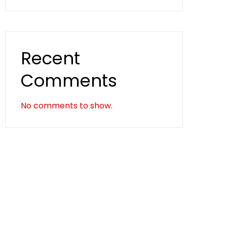
Recent
Comments
No comments to show.