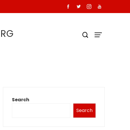
ORG
Search
Search