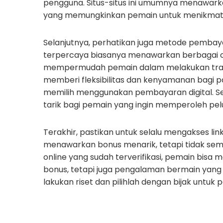
pengguna. Situs-situs ini umumnya menawarka
yang memungkinkan pemain untuk menikmati 
Selanjutnya, perhatikan juga metode pembayara
terpercaya biasanya menawarkan berbagai opsi,
mempermudah pemain dalam melakukan tran
memberi fleksibilitas dan kenyamanan bagi p
memilih menggunakan pembayaran digital. Selai
tarik bagi pemain yang ingin memperoleh pel
Terakhir, pastikan untuk selalu mengakses lin
menawarkan bonus menarik, tetapi tidak semua 
online yang sudah terverifikasi, pemain bis
bonus, tetapi juga pengalaman bermain yang
lakukan riset dan pilihlah dengan bijak untu