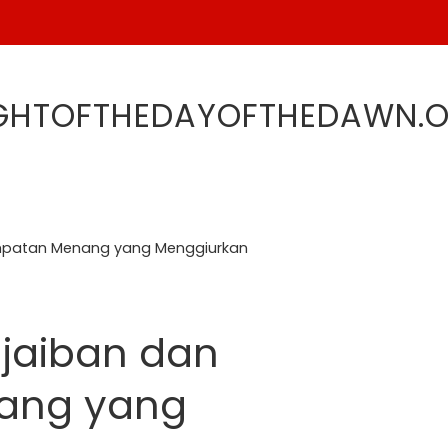
GHTOFTHEDAYOFTHEDAWN.
empatan Menang yang Menggiurkan
ajaiban dan
ang yang