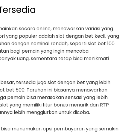
Tersedia
dimainkan secara online, menawarkan variasi yang
ri yang populer adalah slot dengan bet kecil, yang
n dengan nominal rendah, seperti slot bet 100
patan bagi pemain yang ingin mencoba
anyak uang, sementara tetap bisa menikmati
besar, tersedia juga slot dengan bet yang lebih
n slot bet 500. Taruhan ini biasanya menawarkan
ga pemain bisa merasakan sensasi yang lebih
slot yang memiliki fitur bonus menarik dan RTP
kannya lebih menggiurkan untuk dicoba.
a bisa menemukan opsi pembayaran yang semakin