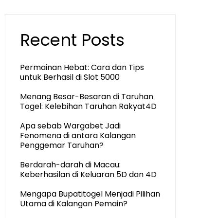
Recent Posts
Permainan Hebat: Cara dan Tips
untuk Berhasil di Slot 5000
Menang Besar-Besaran di Taruhan
Togel: Kelebihan Taruhan Rakyat4D
Apa sebab Wargabet Jadi
Fenomena di antara Kalangan
Penggemar Taruhan?
Berdarah-darah di Macau:
Keberhasilan di Keluaran 5D dan 4D
Mengapa Bupatitogel Menjadi Pilihan
Utama di Kalangan Pemain?