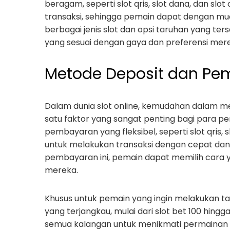
beragam, seperti slot qris, slot dana, dan s
transaksi, sehingga pemain dapat dengan mu
berbagai jenis slot dan opsi taruhan yang t
yang sesuai dengan gaya dan preferensi mereka
Metode Deposit dan P
Dalam dunia slot online, kemudahan dalam m
satu faktor yang sangat penting bagi para 
pembayaran yang fleksibel, seperti slot qris
untuk melakukan transaksi dengan cepat d
pembayaran ini, pemain dapat memilih cara 
mereka.
Khusus untuk pemain yang ingin melakukan tar
yang terjangkau, mulai dari slot bet 100 hing
semua kalangan untuk menikmati permainan 