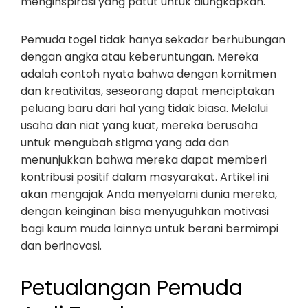
menginspirasi yang patut untuk diungkapkan.
Pemuda togel tidak hanya sekadar berhubungan
dengan angka atau keberuntungan. Mereka
adalah contoh nyata bahwa dengan komitmen
dan kreativitas, seseorang dapat menciptakan
peluang baru dari hal yang tidak biasa. Melalui
usaha dan niat yang kuat, mereka berusaha
untuk mengubah stigma yang ada dan
menunjukkan bahwa mereka dapat memberi
kontribusi positif dalam masyarakat. Artikel ini
akan mengajak Anda menyelami dunia mereka,
dengan keinginan bisa menyuguhkan motivasi
bagi kaum muda lainnya untuk berani bermimpi
dan berinovasi.
Petualangan Pemuda