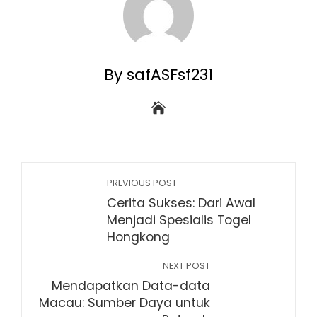
By safASFsf231
PREVIOUS POST
Cerita Sukses: Dari Awal
Menjadi Spesialis Togel
Hongkong
NEXT POST
Mendapatkan Data-data
Macau: Sumber Daya untuk