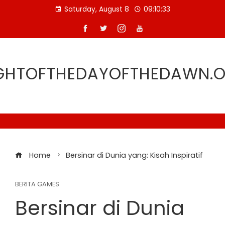
Skip
Saturday, August 8
09:10:34
to
content
GHTOFTHEDAYOFTHEDAWN.
Home
Bersinar di Dunia yang: Kisah Inspiratif
BERITA GAMES
Bersinar di Dunia