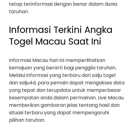
tetap terinformasi dengan benar dalam dunia
taruhan.
Informasi Terkini Angka
Togel Macau Saat Ini
Informasi Macau hari ini memperlihatkan
kemajuan yang berarti bagi penggila taruhan.
Melalui informasi yang terbaru dari salju togel
dan salju4d, para pemain dapat mengakses data
yang tepat dan terupdate untuk memperbesar
kesempatan anda dalam permainan. Live Macau
memberikan gambaran jelas tentang hasil dan
situasi terbaru yang dapat mempengaruhi
pilihan taruhan.