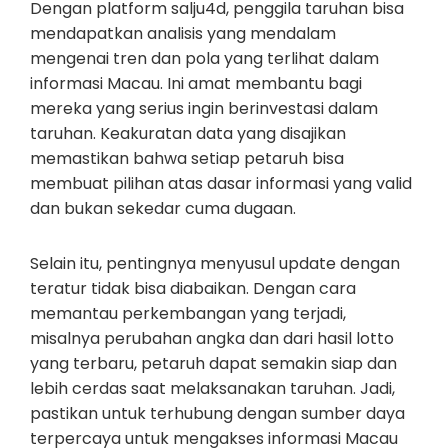
Dengan platform salju4d, penggila taruhan bisa
mendapatkan analisis yang mendalam
mengenai tren dan pola yang terlihat dalam
informasi Macau. Ini amat membantu bagi
mereka yang serius ingin berinvestasi dalam
taruhan. Keakuratan data yang disajikan
memastikan bahwa setiap petaruh bisa
membuat pilihan atas dasar informasi yang valid
dan bukan sekedar cuma dugaan.
Selain itu, pentingnya menyusul update dengan
teratur tidak bisa diabaikan. Dengan cara
memantau perkembangan yang terjadi,
misalnya perubahan angka dan dari hasil lotto
yang terbaru, petaruh dapat semakin siap dan
lebih cerdas saat melaksanakan taruhan. Jadi,
pastikan untuk terhubung dengan sumber daya
terpercaya untuk mengakses informasi Macau