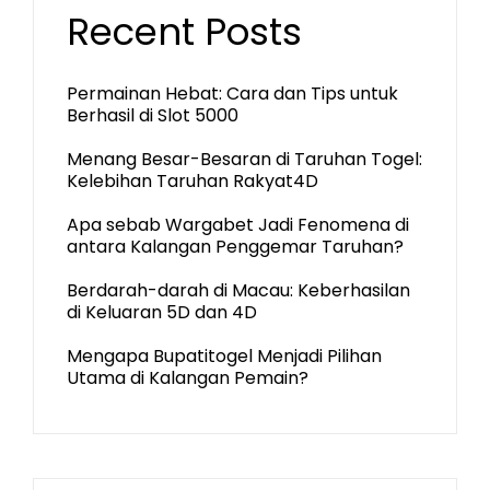
Recent Posts
Permainan Hebat: Cara dan Tips untuk
Berhasil di Slot 5000
Menang Besar-Besaran di Taruhan Togel:
Kelebihan Taruhan Rakyat4D
Apa sebab Wargabet Jadi Fenomena di
antara Kalangan Penggemar Taruhan?
Berdarah-darah di Macau: Keberhasilan
di Keluaran 5D dan 4D
Mengapa Bupatitogel Menjadi Pilihan
Utama di Kalangan Pemain?